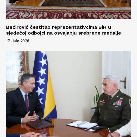
Info
O nama
Bećirović čestitao reprezentativcima BiH u
Kontakt
sjedećoj odbojci na osvajanju srebrene medalje
17. Jula 2026.
Impressum