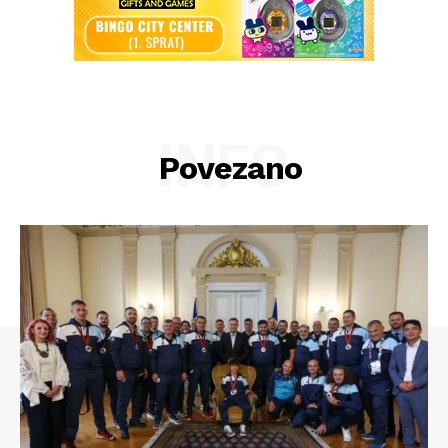
INFO
Povezano