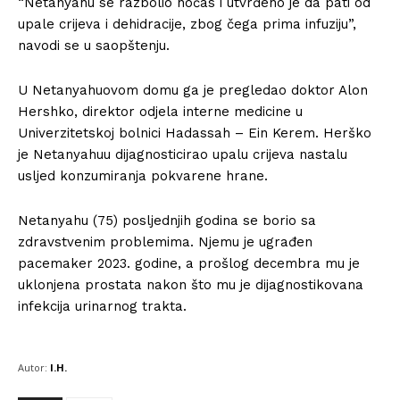
“Netanyahu se razbolio noćas i utvrđeno je da pati od
upale crijeva i dehidracije, zbog čega prima infuziju”,
navodi se u saopštenju.
U Netanyahuovom domu ga je pregledao doktor Alon
Hershko, direktor odjela interne medicine u
Univerzitetskoj bolnici Hadassah – Ein Kerem. Herško
je Netanyahuu dijagnosticirao upalu crijeva nastalu
usljed konzumiranja pokvarene hrane.
Netanyahu (75) posljednjih godina se borio sa
zdravstvenim problemima. Njemu je ugrađen
pacemaker 2023. godine, a prošlog decembra mu je
uklonjena prostata nakon što mu je dijagnostikovana
infekcija urinarnog trakta.
Autor:
I.H.