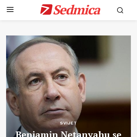
Sedmica
SVIJET
Benjamin Netanyahu se