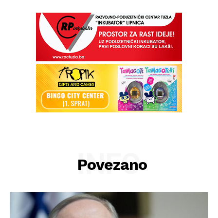
INFO
Povezano