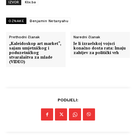
IZVOR
Klix.ba
OZNAKE
Benjamin Netanyahu
Prethodni članak
Naredni članak
„Kaleidoskop art market“,
Je li izraelskoj vojsci
sajam umjetničkog i
konačno dosta rata: Imaju
poduzetničkog
zahtjev za politički vrh
stvaralaštva za mlade
(VIDEO)
PODIJELI: