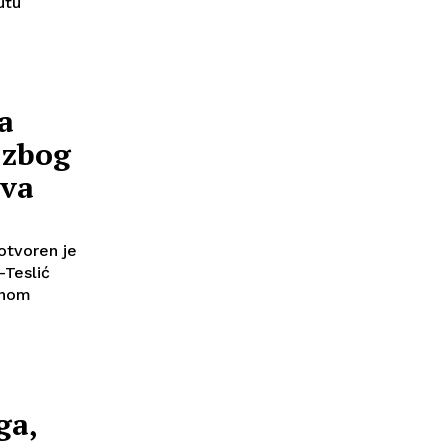
utu
a
 zbog
ova
otvoren je
-Teslić
dnom
ga,