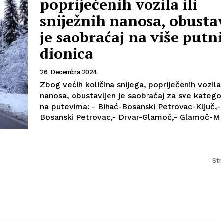
popriječenih vozila ili
sniježnih nanosa, obusta
je saobraćaj na više putn
dionica
26. Decembra 2024.
Zbog većih količina snijega, popriječenih vozila i
nanosa, obustavljen je saobraćaj za sve kategor
na putevima: - Bihać-Bosanski Petrovac-Ključ,- Drvar-
Bosanski Petrovac,- Drvar-Glamoč,- Glamoč-Mlin
St