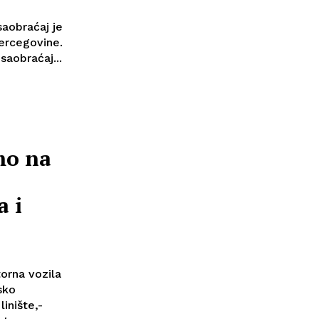
saobraćaj je
Hercegovine.
aobraćaj...
mo na
a i
torna vozila
inište,-