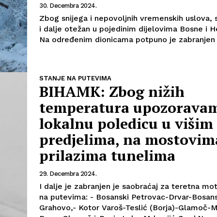
30. Decembra 2024.
Zbog snijega i nepovoljnih vremenskih uslova, 
i dalje otežan u pojedinim dijelovima Bosne i 
Na određenim dionicama potpuno je zabranjen s
STANJE NA PUTEVIMA
BIHAMK: Zbog nižih
Info
temperatura upozorava
lokalnu poledicu u višim
O nama
predjelima, na mostovim
Kontakt
prilazima tunelima
Impressum
29. Decembra 2024.
I dalje je zabranjen je saobraćaj za teretna mo
na putevima: - Bosanski Petrovac-Drvar-Bosansko
Grahovo,- Kotor Varoš-Teslić (Borja)-Glamoč-Ml