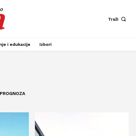
a
fo
Traži
je i edukacije
Izbori
 PROGNOZA