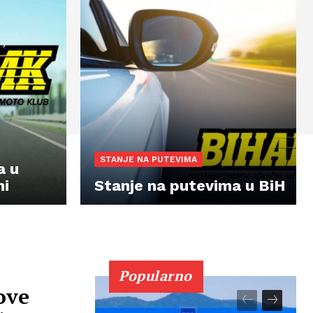
STANJE NA PUTEVIMA
a u
ni
Stanje na putevima u BiH
Popularno
ove