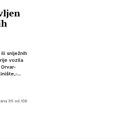
vljen
ih
li sniježnih
ije vozila
ište,-...
rana 95 od 106