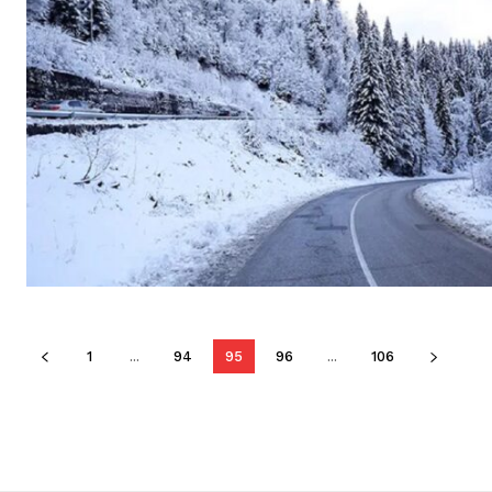
1
...
94
95
96
...
106