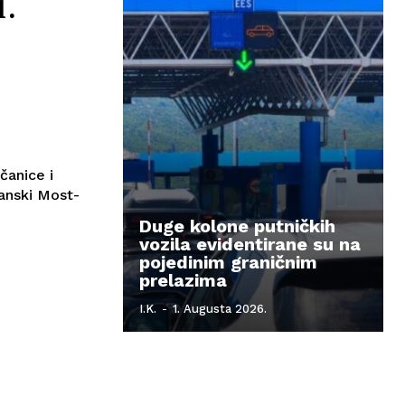
1.
čanice i
Sanski Most-
Duge kolone putničkih
vozila evidentirane su na
pojedinim graničnim
prelazima
I.K.
-
1. Augusta 2026.