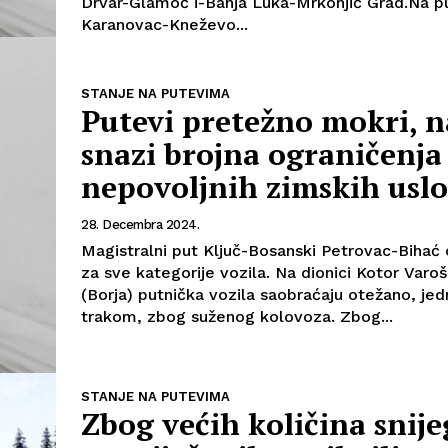
Drvar-Glamoč i-Banja Luka-Mrkonjić Grad.Na p
Karanovac-Kneževo...
STANJE NA PUTEVIMA
Putevi pretežno mokri, n
snazi brojna ograničenja
nepovoljnih zimskih usl
28. Decembra 2024.
Magistralni put Ključ-Bosanski Petrovac-Bihać 
za sve kategorije vozila. Na dionici Kotor Varoš
(Borja) putnička vozila saobraćaju otežano, je
trakom, zbog suženog kolovoza. Zbog...
STANJE NA PUTEVIMA
Zbog većih količina snije