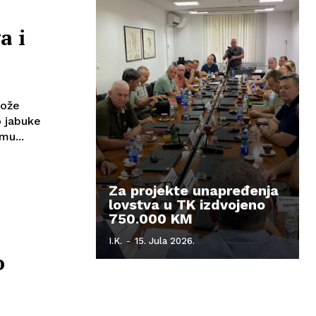
a i
može
o jabuke
mu...
Za projekte unapređenja
lovstva u TK izdvojeno
750.000 KM
I.K.
-
15. Jula 2026.
o