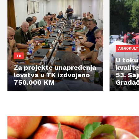
AGROKULT
TK
U toku
Za projekte unapređenja
kvalit
lovstva u TK izdvojeno
53. Saj
750.000 KM
Grada