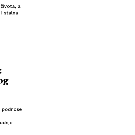
života, a
 i stalna
:
og
e podnose
vodnje