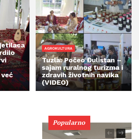
jetilaca
AGROKULTURA
rdilo
vi
Tuzla: Počeo Đulistan –
sajam ruralnog turizma i
 već
zdravih životnih navika
(VIDEO)
Popularno