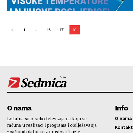
1
...
16
17
18
Sedmica
info
O nama
Info
Lokalna smo radio televizija na koju se
O nama
računa u realizaciji programa i obilježavanja
Kontakt
značajnih datuma iz prošlosti Tuzle,