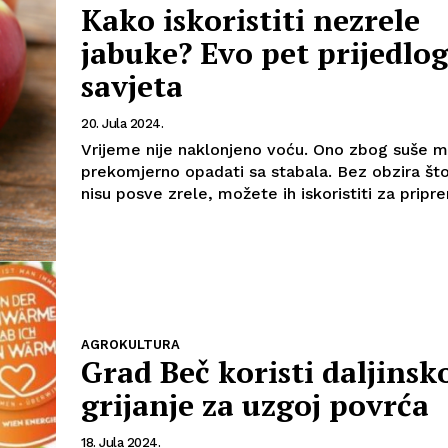
Kako iskoristiti nezrele
jabuke? Evo pet prijedlog
savjeta
20. Jula 2024.
Vrijeme nije naklonjeno voću. Ono zbog suše 
prekomjerno opadati sa stabala. Bez obzira št
nisu posve zrele, možete ih iskoristiti za pripre
Info
AGROKULTURA
Grad Beč koristi daljinsk
O nama
Kontakt
grijanje za uzgoj povrća
Impressum
18. Jula 2024.