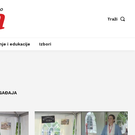
a
fo
Traži
je i edukacije
Izbori
GAĐAJA