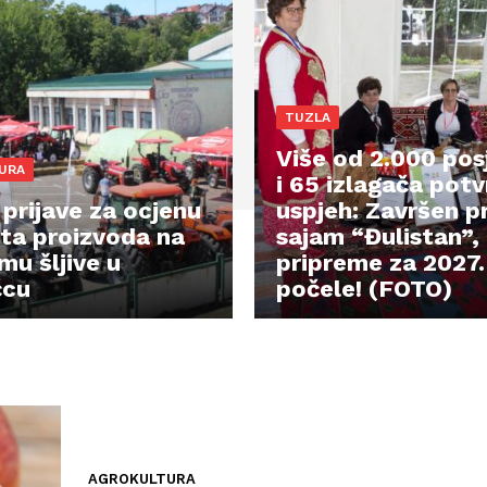
TUZLA
Više od 2.000 pos
URA
i 65 izlagača potv
 prijave za ocjenu
uspjeh: Završen pr
eta proizvoda na
sajam “Đulistan”,
mu šljive u
pripreme za 2027.
čcu
počele! (FOTO)
AGROKULTURA