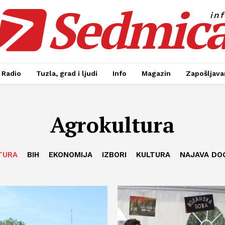
Sedmic
in
Radio
Tuzla, grad i ljudi
Info
Magazin
Zapošljavan
Agrokultura
TURA
BIH
EKONOMIJA
IZBORI
KULTURA
NAJAVA DO