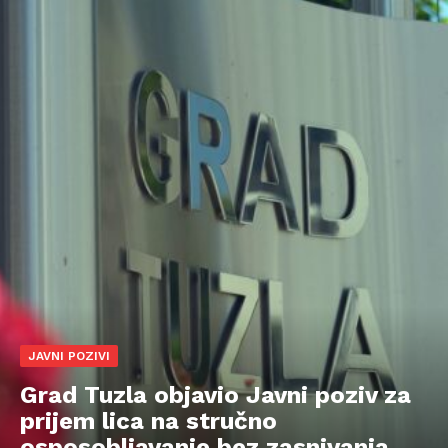
JAVNI POZIVI
Grad Tuzla objavio Javni poziv za
prijem lica na stručno
osposobljavanje bez zasnivanja