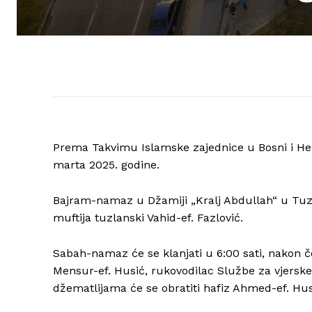
Prema Takvimu Islamske zajednice u Bosni i Her
marta 2025. godine.
Bajram-namaz u Džamiji „Kralj Abdullah“ u Tuzli
muftija tuzlanski Vahid-ef. Fazlović.
Sabah-namaz će se klanjati u 6:00 sati, nakon č
Mensur-ef. Husić, rukovodilac Službe za vjerske
džematlijama će se obratiti hafiz Ahmed-ef. Hu