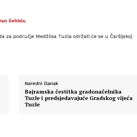
Info
Dan šehida
.
O nama
da za područje Medžlisa Tuzla održati će se u Čaršijskoj
Kontakt
Impressum
Naredni članak
Bajramska čestitka gradonačelnika
Tuzle i predsjedavajuće Gradskog vijeća
Tuzle