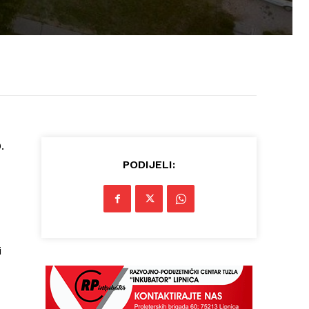
.
PODIJELI:
i