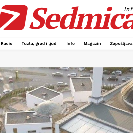
Sedmic
in
Radio
Tuzla, grad i ljudi
Info
Magazin
Zapošljavan