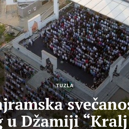
TUZLA
ajramska svečanos
 u Džamiji “Kral