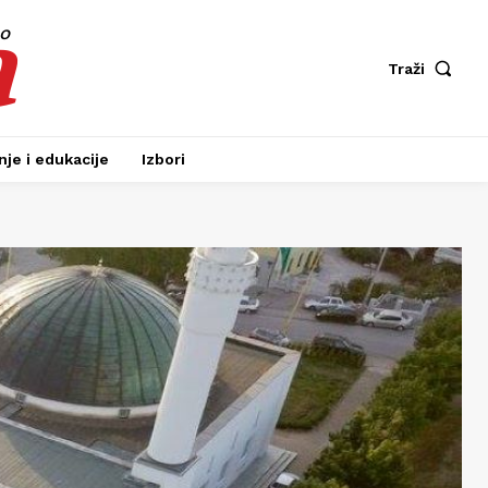
a
fo
Traži
je i edukacije
Izbori