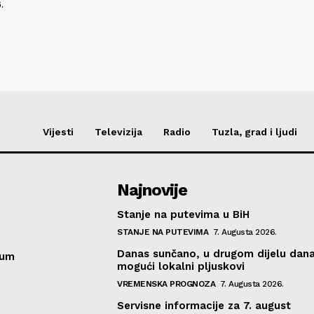
.
Vijesti
Televizija
Radio
Tuzla, grad i ljudi
Najnovije
Stanje na putevima u BiH
STANJE NA PUTEVIMA
7. Augusta 2026.
Danas sunčano, u drugom dijelu dan
sum
mogući lokalni pljuskovi
VREMENSKA PROGNOZA
7. Augusta 2026.
Servisne informacije za 7. august