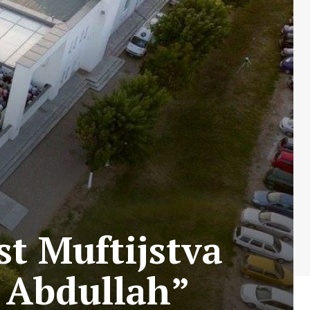
t Muftijstva
j Abdullah”