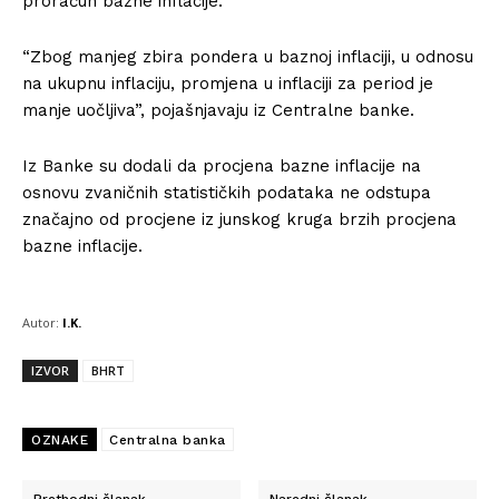
proračun bazne inflacije.
“Zbog manjeg zbira pondera u baznoj inflaciji, u odnosu
na ukupnu inflaciju, promjena u inflaciji za period je
manje uočljiva”, pojašnjavaju iz Centralne banke.
Iz Banke su dodali da procjena bazne inflacije na
osnovu zvaničnih statističkih podataka ne odstupa
značajno od procjene iz junskog kruga brzih procjena
bazne inflacije.
Autor:
I.K.
IZVOR
BHRT
OZNAKE
Centralna banka