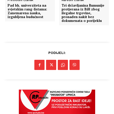
Prethodni članak
Naredni članak
Pad bh. univerziteta na
Tri državljanina Rumunije
svjetskim rang-listama:
protjerana iz BiH zbog
Zanemarena nauka,
ilegalne trgovine,
izgubljena budućnost
pronađen nakit bez
dokumenata o porijeklu
PODIJELI: