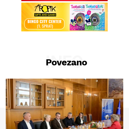
INFO
Povezano