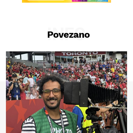
INFO
Povezano