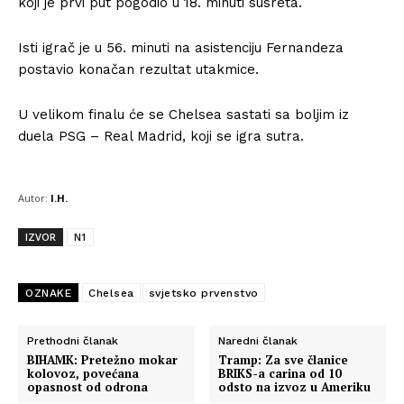
koji je prvi put pogodio u 18. minuti susreta.
Isti igrač je u 56. minuti na asistenciju Fernandeza
postavio konačan rezultat utakmice.
U velikom finalu će se Chelsea sastati sa boljim iz
duela PSG – Real Madrid, koji se igra sutra.
Autor:
I.H.
IZVOR
N1
OZNAKE
Chelsea
svjetsko prvenstvo
Prethodni članak
Naredni članak
BIHAMK: Pretežno mokar
Tramp: Za sve članice
kolovoz, povećana
BRIKS-a carina od 10
opasnost od odrona
odsto na izvoz u Ameriku