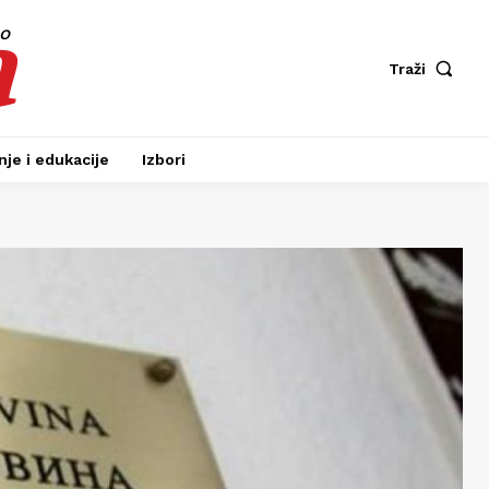
a
fo
Traži
je i edukacije
Izbori