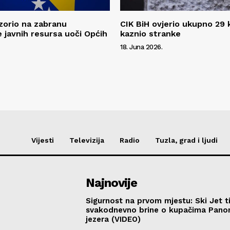
zorio na zabranu
CIK BiH ovjerio ukupno 29 ko
 javnih resursa uoči Općih
kaznio stranke
18. Juna 2026.
Vijesti
Televizija
Radio
Tuzla, grad i ljudi
Najnovije
Sigurnost na prvom mjestu: Ski Jet t
svakodnevno brine o kupačima Pano
jezera (VIDEO)