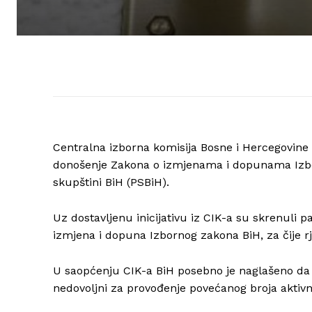
Centralna izborna komisija Bosne i Hercegovine (C
donošenje Zakona o izmjenama i dopunama Izbor
skupštini BiH (PSBiH).
Uz dostavljenu inicijativu iz CIK-a su skrenuli 
izmjena i dopuna Izbornog zakona BiH, za čije rj
U saopćenju CIK-a BiH posebno je naglašeno da su
nedovoljni za provođenje povećanog broja aktivno