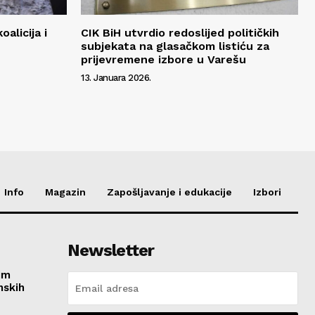
alicija i
CIK BiH utvrdio redoslijed političkih
subjekata na glasačkom listiću za
prijevremene izbore u Varešu
13. Januara 2026.
Info
Magazin
Zapošljavanje i edukacije
Izbori
Newsletter
im
nskih