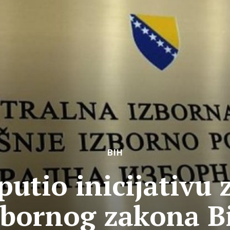
BIH
putio inicijativu 
zbornog zakona B