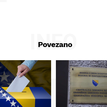
INFO
Povezano