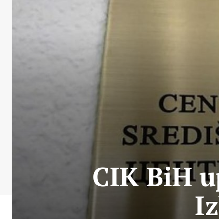
CIK BiH u
I