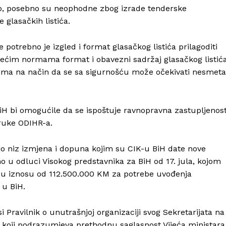
no, posebno su neophodne zbog izrade tenderske
glasačkih listića.
 potrebno je izgled i format glasačkog listića prilagoditi
žećim normama format i obavezni sadržaj glasačkog listića
erima na način da se sa sigurnošću može očekivati nesmet
H bi omogućile da se ispoštuje ravnopravna zastupljenos
oruke ODIHR-a.
vio niz izmjena i dopuna kojim su CIK-u BiH date nove
Info
o u odluci Visokog predstavnika za BiH od 17. jula, kojom
 u iznosu od 112.500.000 KM za potrebe uvođenja
O nama
 u BiH.
Kontakt
Impressum
 Pravilnik o unutrašnjoj organizaciji svog Sekretarijata na
io koji podrazumjeva prethodnu saglasnost Vijeća ministara