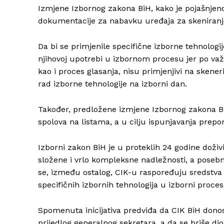
Izmjene Izbornog zakona BiH, kako je pojašnje
dokumentacije za nabavku uređaja za skeniranje 
Da bi se primjenile specifične izborne tehnologije
njihovoj upotrebi u izbornom procesu jer po va
kao i proces glasanja, nisu primjenjivi na sken
rad izborne tehnologije na izborni dan.
Također, predložene izmjene Izbornog zakona Bi
spolova na listama, a u cilju ispunjavanja prep
Izborni zakon BiH je u proteklih 24 godine doži
složene i vrlo kompleksne nadležnosti, a posebn
se, između ostalog, CIK-u raspoređuju sredstva
specifičnih izbornih tehnologija u izborni proces
Spomenuta inicijativa predviđa da CIK BiH donosi
prijedlog generalnog sekretara, a da se briše d