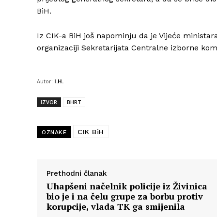
BiH.
Iz CIK-a BiH još napominju da je Vijeće ministara
organizaciji Sekretarijata Centralne izborne kom
Autor:
I.H.
IZVOR
BHRT
CIK BiH
OZNAKE
Prethodni članak
Uhapšeni načelnik policije iz Živinica
bio je i na čelu grupe za borbu protiv
korupcije, vlada TK ga smijenila