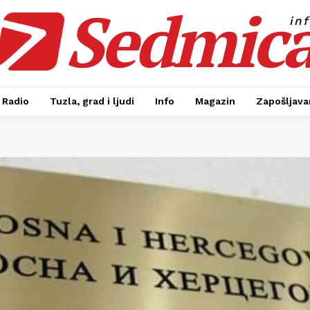
Sedmic
in
Radio
Tuzla, grad i ljudi
Info
Magazin
Zapošljavan