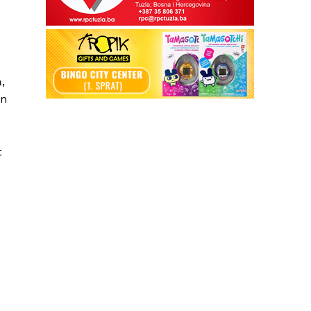
,
an
t