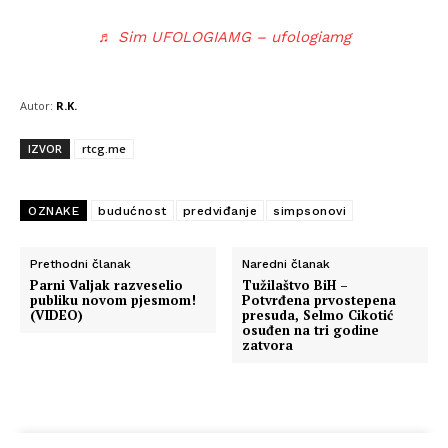
♬ Sim UFOLOGIAMG – ufologiamg
Autor:
R.K.
IZVOR
rtcg.me
OZNAKE
budućnost
predviđanje
simpsonovi
Prethodni članak
Naredni članak
Parni Valjak razveselio
Tužilaštvo BiH –
publiku novom pjesmom!
Potvrđena prvostepena
(VIDEO)
presuda, Selmo Cikotić
osuđen na tri godine
zatvora