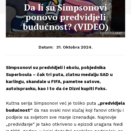
Da li su Simpsonovi
ponovo predvidjeli
budućnost? (VIDEO)
FOTO:PIXABAY
31. Oktobra 2024.
Datum:
Simpsonovi su predvidjeli i ebolu, pobjednika
Superboula – čak tri puta, zlatnu medalju SAD u
karlingu, skandale u FIFA, pametne satove,
autoispravku, kao i to da će Dizni kupiti Foks.
Kultna serija Simpsonovi već je toliko puta
„predvidjela
budućnost“
da nas svaki novi slučaj koji fanovi otkriju i
podijele sa svijetom sve manje iznenađuje. Najnovije
„predviđanje“ je tako otkriveno u epizodi uragana Nedi