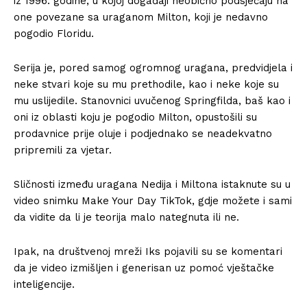
iz 1996. godine, u kojoj događaji neobično podsjećaju na
one povezane sa uraganom Milton, koji je nedavno
pogodio Floridu.
Serija je, pored samog ogromnog uragana, predvidjela i
neke stvari koje su mu prethodile, kao i neke koje su
mu uslijedile. Stanovnici uvučenog Springfilda, baš kao i
oni iz oblasti koju je pogodio Milton, opustošili su
prodavnice prije oluje i podjednako se neadekvatno
pripremili za vjetar.
Sličnosti između uragana Nedija i Miltona istaknute su u
video snimku Make Your Day TikTok, gdje možete i sami
da vidite da li je teorija malo nategnuta ili ne.
Ipak, na društvenoj mreži Iks pojavili su se komentari
da je video izmišljen i generisan uz pomoć vještačke
inteligencije.