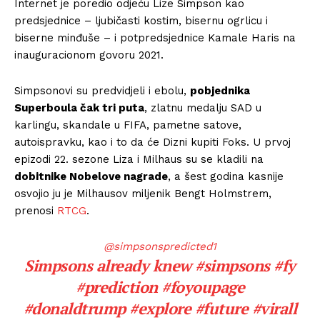
Internet je poredio odjeću Lize Simpson kao
predsjednice – ljubičasti kostim, bisernu ogrlicu i
biserne minđuše – i potpredsjednice Kamale Haris na
inauguracionom govoru 2021.
Simpsonovi su predvidjeli i ebolu,
pobjednika
Superboula čak tri puta
, zlatnu medalju SAD u
karlingu, skandale u FIFA, pametne satove,
autoispravku, kao i to da će Dizni kupiti Foks. U prvoj
epizodi 22. sezone Liza i Milhaus su se kladili na
dobitnike Nobelove nagrade
, a šest godina kasnije
osvojio ju je Milhausov miljenik Bengt Holmstrem,
prenosi
RTCG
.
@simpsonspredicted1
Simpsons already knew
#simpsons
#fy
#prediction
#foyoupage
#donaldtrump
#explore
#future
#virall