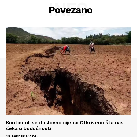
INFO
Kontakt
Povezano
Impressum
Kontinent se doslovno cijepa: Otkriveno šta nas
čeka u budućnosti
10. Februara 2026.