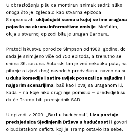
U obrazloženju pišu da montirani snimak sadrži slike
onoga što je izgledalo kao stvarna epizoda
Simpsonovih,
uključujući scenu u kojoj se ime uragana
pojavilo na ekranu informativne emisije
. Međutim,
oluja u stvarnoj epizodi bila je uragan Barbara.
Prateći iskustva porodice Simpson od 1989. godine, do
sada je snimljeno više od 750 epizoda, a trenutno se
snima 36. sezona. Autorski tim je već nekoliko puta, na
pitanje o izjavi zbog navodnih predviđanja, naveo da su
u duhu komedije i satire uvijek posezali za najluđim i
najgorim scenarijima
, baš kao i ovaj sa uraganom ili,
kada – na koje niko drugi nije pomislio – predvidjeli su
da će Tramp biti predsjednik SAD.
U epizodi iz 2000. „Bart u budućnost“,
Liza postaje
predsjednica Sjedinjenih Država u budućnosti
i govori
o budžetskom deficitu koji je Tramp ostavio iza sebe.