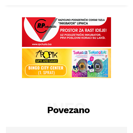
INFO
Povezano