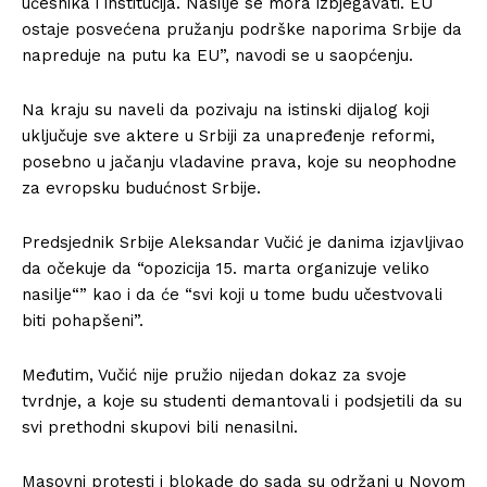
učesnika i institucija. Nasilje se mora izbjegavati. EU
ostaje posvećena pružanju podrške naporima Srbije da
napreduje na putu ka EU”, navodi se u saopćenju.
Na kraju su naveli da pozivaju na istinski dijalog koji
uključuje sve aktere u Srbiji za unapređenje reformi,
posebno u jačanju vladavine prava, koje su neophodne
za evropsku budućnost Srbije.
Predsjednik Srbije Aleksandar Vučić je danima izjavljivao
da očekuje da “opozicija 15. marta organizuje veliko
nasilje“” kao i da će “svi koji u tome budu učestvovali
biti pohapšeni”.
Međutim, Vučić nije pružio nijedan dokaz za svoje
tvrdnje, a koje su studenti demantovali i podsjetili da su
svi prethodni skupovi bili nenasilni.
Masovni protesti i blokade do sada su održani u Novom