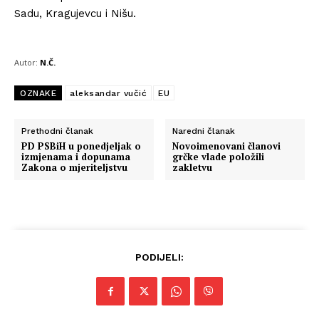
Sadu, Kragujevcu i Nišu.
Autor:
N.Č.
OZNAKE
aleksandar vučić
EU
Prethodni članak
Naredni članak
PD PSBiH u ponedjeljak o
Novoimenovani članovi
izmjenama i dopunama
grčke vlade položili
Zakona o mjeriteljstvu
zakletvu
PODIJELI: