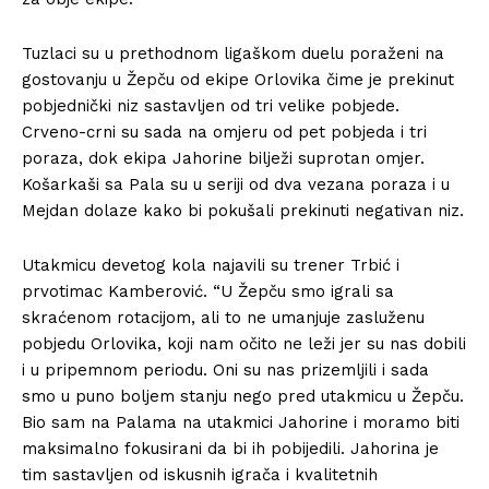
Tuzlaci su u prethodnom ligaškom duelu poraženi na
gostovanju u Žepču od ekipe Orlovika čime je prekinut
pobjednički niz sastavljen od tri velike pobjede.
Crveno-crni su sada na omjeru od pet pobjeda i tri
poraza, dok ekipa Jahorine bilježi suprotan omjer.
Košarkaši sa Pala su u seriji od dva vezana poraza i u
Mejdan dolaze kako bi pokušali prekinuti negativan niz.
Utakmicu devetog kola najavili su trener Trbić i
prvotimac Kamberović. “U Žepču smo igrali sa
skraćenom rotacijom, ali to ne umanjuje zasluženu
pobjedu Orlovika, koji nam očito ne leži jer su nas dobili
i u pripemnom periodu. Oni su nas prizemljili i sada
smo u puno boljem stanju nego pred utakmicu u Žepču.
Bio sam na Palama na utakmici Jahorine i moramo biti
maksimalno fokusirani da bi ih pobijedili. Jahorina je
tim sastavljen od iskusnih igrača i kvalitetnih