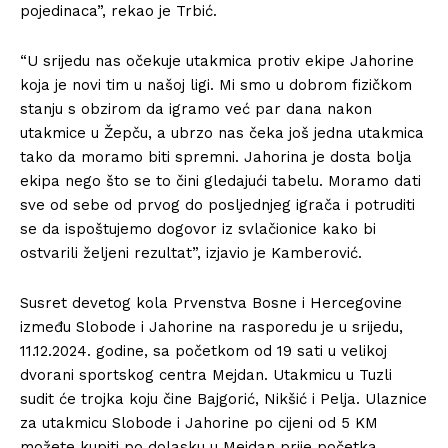
pojedinaca”, rekao je Trbić.
“U srijedu nas očekuje utakmica protiv ekipe Jahorine
koja je novi tim u našoj ligi. Mi smo u dobrom fizičkom
stanju s obzirom da igramo već par dana nakon
utakmice u Žepču, a ubrzo nas čeka još jedna utakmica
tako da moramo biti spremni. Jahorina je dosta bolja
ekipa nego što se to čini gledajući tabelu. Moramo dati
sve od sebe od prvog do posljednjeg igrača i potruditi
se da ispoštujemo dogovor iz svlačionice kako bi
ostvarili željeni rezultat”, izjavio je Kamberović.
Susret devetog kola Prvenstva Bosne i Hercegovine
između Slobode i Jahorine na rasporedu je u srijedu,
11.12.2024. godine, sa početkom od 19 sati u velikoj
dvorani sportskog centra Mejdan. Utakmicu u Tuzli
sudit će trojka koju čine Bajgorić, Nikšić i Pelja. Ulaznice
za utakmicu Slobode i Jahorine po cijeni od 5 KM
možete kupiti po dolasku u Mejdan prije početka