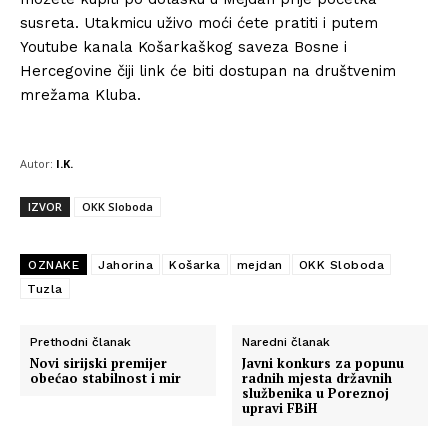
susreta. Utakmicu uživo moći ćete pratiti i putem
Youtube kanala Košarkaškog saveza Bosne i
Hercegovine čiji link će biti dostupan na društvenim
mrežama Kluba.
Autor:
I.K.
IZVOR
OKK Sloboda
OZNAKE
Jahorina
Košarka
mejdan
OKK Sloboda
Tuzla
Prethodni članak
Naredni članak
Novi sirijski premijer
Javni konkurs za popunu
obećao stabilnost i mir
radnih mjesta državnih
službenika u Poreznoj
upravi FBiH