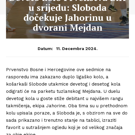
u srijedu: Sloboda
dočekuje Jahorinu u
dvorani Mejdan
11. Decembra 2024.
Datum:
Prvenstvo Bosne i Hercegovine ove sedmice na
rasporedu ima zakazano duplo ligaško kolo, a
košarkaši Slobode utakmice devetog i desetog kola
odigrati će na parketu tuzlanskog Mejdana. U duelu
devetog kola u goste stiže debitant u najvišem rangu
takmičenja, ekipa Jahorine. Oba tima su u prethodnom
kolu upisala poraze, a Sloboda je, s obzirom na sve do
sada prikazano i trenutno stanje na tablici, izraziti
favorit u sutrašnjem ogledu koji je od velikog značaja
za obje ekipe.