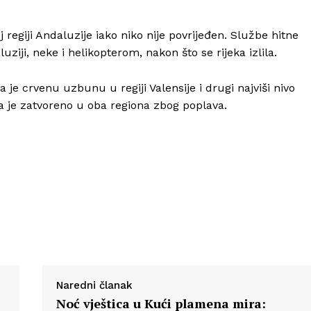
j regiji Andaluzije iako niko nije povrijeđen. Službe hitne
uziji, neke i helikopterom, nakon što se rijeka izlila.
e crvenu uzbunu u regiji Valensije i drugi najviši nivo
a je zatvoreno u oba regiona zbog poplava.
Naredni članak
Noć vještica u Kući plamena mira: