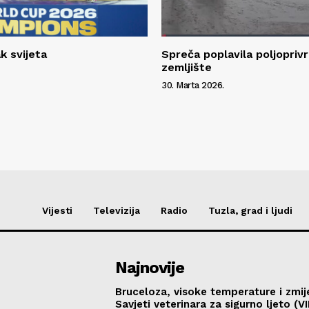
k svijeta
Spreča poplavila poljopriv
zemljište
30. Marta 2026.
Vijesti
Televizija
Radio
Tuzla, grad i ljudi
Najnovije
Bruceloza, visoke temperature i zmij
Savjeti veterinara za sigurno ljeto (V