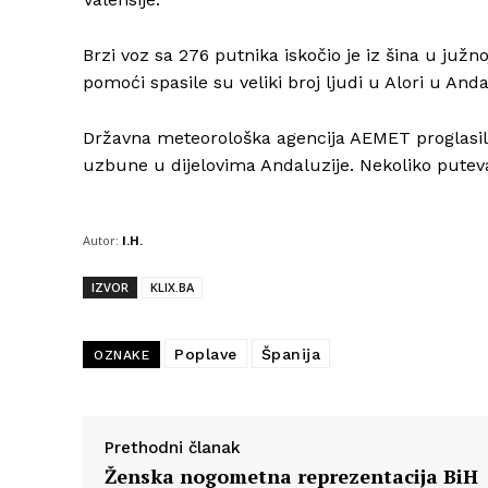
Brzi voz sa 276 putnika iskočio je iz šina u južno
pomoći spasile su veliki broj ljudi u Alori u Andal
Državna meteorološka agencija AEMET proglasila j
uzbune u dijelovima Andaluzije. Nekoliko putev
Autor:
I.H.
IZVOR
KLIX.BA
Poplave
Španija
OZNAKE
Prethodni članak
Ženska nogometna reprezentacija BiH