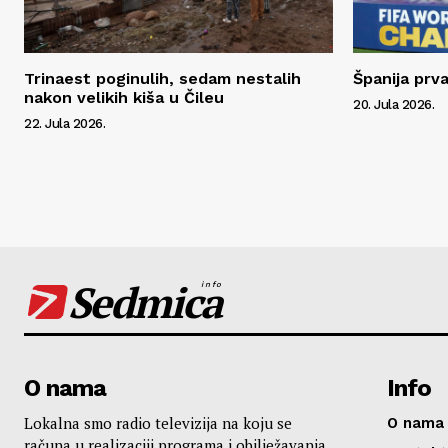
Trinaest poginulih, sedam nestalih
Španija prva
nakon velikih kiša u Čileu
20. Jula 2026.
22. Jula 2026.
Sedmica
info
O nama
Info
Lokalna smo radio televizija na koju se
O nama
računa u realizaciji programa i obilježavanja