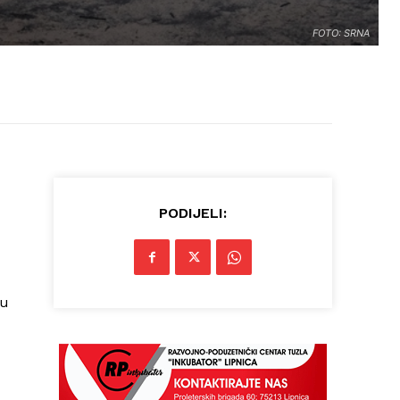
FOTO: SRNA
PODIJELI:
 u