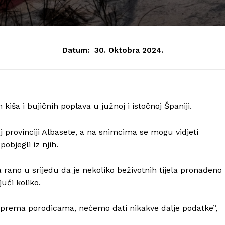
Datum:
30. Oktobra 2024.
 kiša i bujičnih poplava u južnoj i istočnoj Španiji.
j provinciji Albasete, a na snimcima se mogu vidjeti
objegli iz njih.
a rano u srijedu da je nekoliko beživotnih tijela pronađeno
ući koliko.
ja prema porodicama, nećemo dati nikakve dalje podatke”,