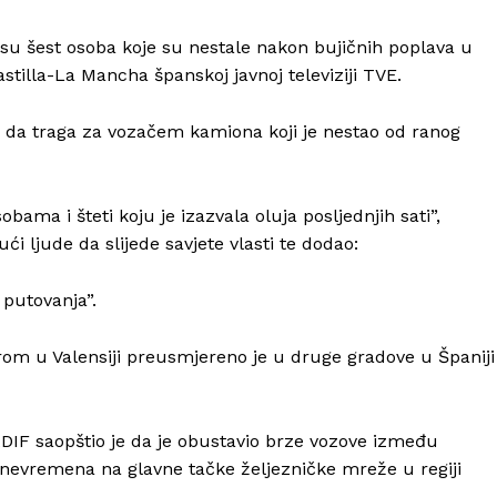
 su šest osoba koje su nestale nakon bujičnih poplava u
stilla-La Mancha španskoj javnoj televiziji TVE.
 je da traga za vozačem kamiona koji je nestao od ranog
bama i šteti koju je izazvala oluja posljednjih sati”,
i ljude da slijede savjete vlasti te dodao:
putovanja”.
Info
odrom u Valensiji preusmjereno je u druge gradove u Španiji
O nama
ADIF saopštio je da je obustavio brze vozove između
Kontakt
a nevremena na glavne tačke željezničke mreže u regiji
Impressum