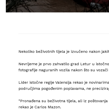
Nekoliko beživotnih tijela je izvučeno nakon jakih
Nevrijeme je prvo zahvatilo grad Letur u istočno
fotografije naguranih vozila nakon što su vozači p
Lider istočne regije Valensija rekao je novinarim
područjima pogođenim poplavama, ne preciziraj
“Pronađena su beživotna tijela, ali iz poštovan
rekao je Carlos Mazon.