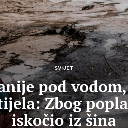
SVIJET
panije pod vodom
tijela: Zbog popla
iskočio iz šina