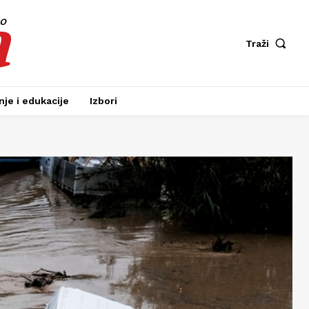
a
fo
Traži
je i edukacije
Izbori