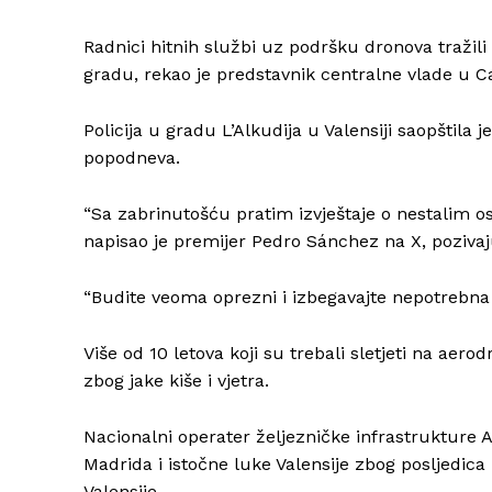
Radnici hitnih službi uz podršku dronova tražili
gradu, rekao je predstavnik centralne vlade u Ca
Policija u gradu L’Alkudija u Valensiji saopštila
popodneva.
“Sa zabrinutošću pratim izvještaje o nestalim oso
napisao je premijer Pedro Sánchez na X, pozivajuć
“Budite veoma oprezni i izbegavajte nepotrebna 
Više od 10 letova koji su trebali sletjeti na aer
zbog jake kiše i vjetra.
Nacionalni operater željezničke infrastrukture 
Madrida i istočne luke Valensije zbog posljedic
Valensije.