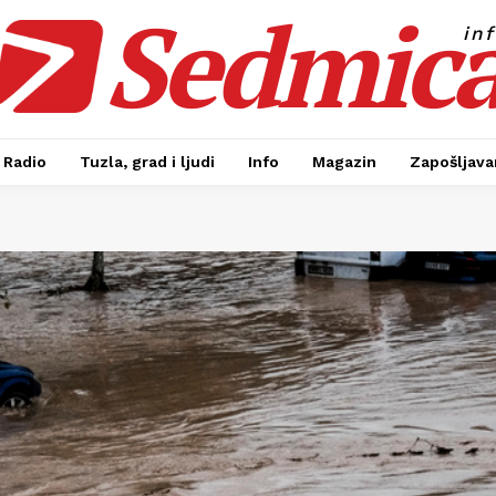
Sedmic
in
Radio
Tuzla, grad i ljudi
Info
Magazin
Zapošljavan