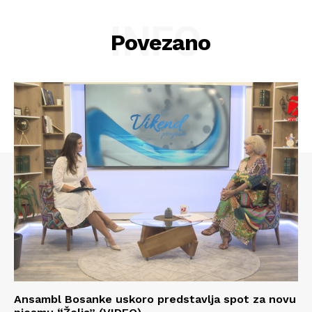
INFO
Povezano
Info
Ansambl Bosanke uskoro predstavlja spot za novu