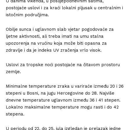
U danima vikenda, u poslijepodnevnim satima,
postojaće uslovi i za kraći lokalni pljusak u centralnim i
istočnim područjima.
Obilje sunca i uglavnom slab vjetar pogodovaće za
ljetne aktivnosti, ali treba imati na umu stalna
upozorenja na vrućinu koja može biti opasna za
zdravlje i da je indeks UV zračenja vrlo visok.
Uslovi za tropske noći postojaće na čitavom prostoru
zemlje.
Minimalne temperature zraka u variraće između 20 i 26
stepeni u Bosni, na jugu Hercegovine do 28. Najviše
dnevne temperature uglavnom između 36 i 41 stepen.
Lokalno maksimalne temperature mogu rasti i do 42
stepena.
U periodu od 22. do 25. jula izgledan je prelazak jedne