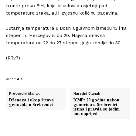
fronte preko BiH, koja bi uslovila osjetniji pad
temperature zraka, ali i izvjesnu količinu padavina.
Jutarnja temperatura u Bosni uglavnom između 13 i 18
stepeni, u Hercegovini do 20. Najviša dnevna
temperatura od 22 do 27 stepeni, jugu zemlje do 30.
(RTv7)
Autor:
A.K.
Prethodni članak
Naredni članak
Dženaza i ukop žrtava
ICMP: 29 godina nakon
genocida u Srebrenici
genocida u Srebrenici
istina i pravda su jedini
put naprijed