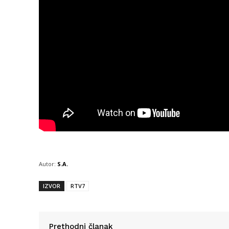
Autor:
S.A.
IZVOR
RTV7
Prethodni članak