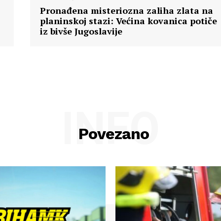
Pronađena misteriozna zaliha zlata na
planinskoj stazi: Većina kovanica potiče
iz bivše Jugoslavije
INFO
Povezano