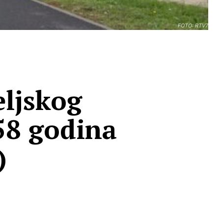
FOTO: RTV7
eljskog
 58 godina
)