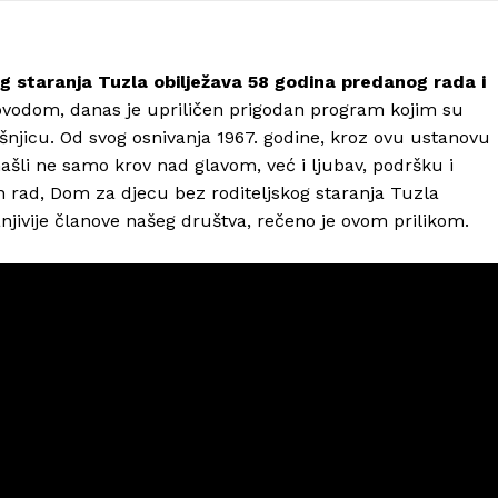
 staranja Tuzla obilježava 58 godina predanog rada i
vodom, danas je upriličen prigodan program kojim su
dišnjicu. Od svog osnivanja 1967. godine, kroz ovu ustanovu
našli ne samo krov nad glavom, već i ljubav, podršku i
dan rad, Dom za djecu bez roditeljskog staranja Tuzla
ranjivije članove našeg društva, rečeno je ovom prilikom.
Info
O nama
Kontakt