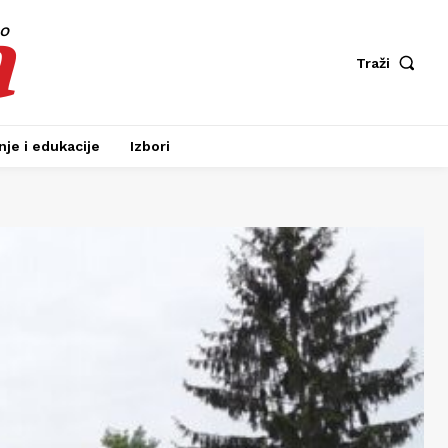
a
fo
Traži
je i edukacije
Izbori