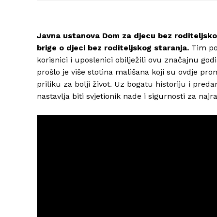
Javna ustanova Dom za djecu bez roditeljskog
brige o djeci bez roditeljskog staranja.
Tim po
korisnici i uposlenici obilježili ovu značajnu go
prošlo je više stotina mališana koji su ovdje pro
priliku za bolji život. Uz bogatu historiju i pre
nastavlja biti svjetionik nade i sigurnosti za naj