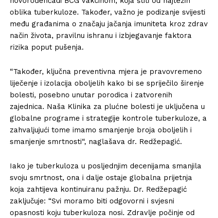
novorođenčadi BCG vakcinom, koja štiti od najtežih
oblika tuberkuloze. Također, važno je podizanje svijesti
među građanima o značaju jačanja imuniteta kroz zdrav
način života, pravilnu ishranu i izbjegavanje faktora
rizika poput pušenja.
“Također, ključna preventivna mjera je pravovremeno
liječenje i izolacija oboljelih kako bi se spriječilo širenje
bolesti, posebno unutar porodica i zatvorenih
zajednica. Naša Klinika za plućne bolesti je uključena u
globalne programe i strategije kontrole tuberkuloze, a
zahvaljujući tome imamo smanjenje broja oboljelih i
smanjenje smrtnosti“, naglašava dr. Redžepagić.
Iako je tuberkuloza u posljednjim decenijama smanjila
svoju smrtnost, ona i dalje ostaje globalna prijetnja
koja zahtijeva kontinuiranu pažnju. Dr. Redžepagić
zaključuje: “Svi moramo biti odgovorni i svjesni
opasnosti koju tuberkuloza nosi. Zdravlje počinje od