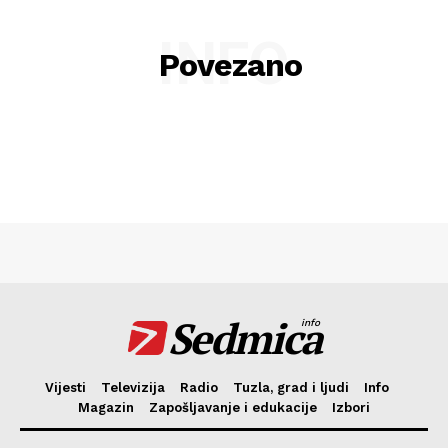
INFO
Povezano
Sedmica
info
Vijesti
Televizija
Radio
Tuzla, grad i ljudi
Info
Magazin
Zapošljavanje i edukacije
Izbori