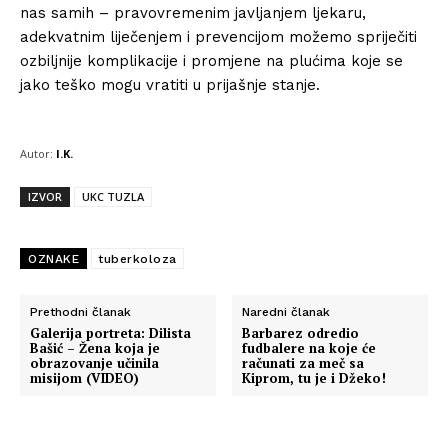
nas samih – pravovremenim javljanjem ljekaru,
adekvatnim liječenjem i prevencijom možemo spriječiti
ozbiljnije komplikacije i promjene na plućima koje se
jako teško mogu vratiti u prijašnje stanje.
Info
Autor:
I.K.
O nama
IZVOR
UKC TUZLA
Kontakt
Impressum
OZNAKE
tuberkoloza
Prethodni članak
Naredni članak
Galerija portreta: Dilista
Barbarez odredio
Bašić – Žena koja je
fudbalere na koje će
obrazovanje učinila
računati za meč sa
misijom (VIDEO)
Kiprom, tu je i Džeko!