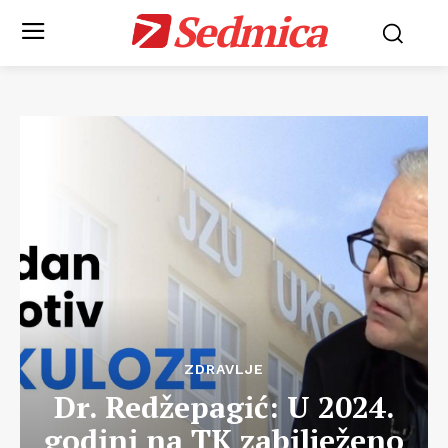
Sedmica
ZDRAVLJE
Dr. Redžepagić: U 2024.
godini na TK zabilježeno