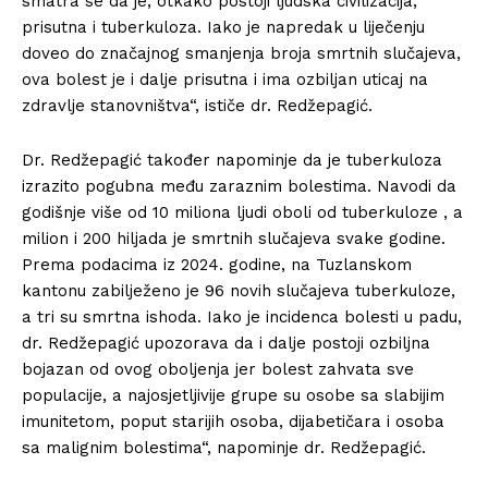
smatra se da je, otkako postoji ljudska civilizacija,
prisutna i tuberkuloza. Iako je napredak u liječenju
doveo do značajnog smanjenja broja smrtnih slučajeva,
ova bolest je i dalje prisutna i ima ozbiljan uticaj na
zdravlje stanovništva“, ističe dr. Redžepagić.
Dr. Redžepagić također napominje da je tuberkuloza
izrazito pogubna među zaraznim bolestima. Navodi da
godišnje više od 10 miliona ljudi oboli od tuberkuloze , a
milion i 200 hiljada je smrtnih slučajeva svake godine.
Prema podacima iz 2024. godine, na Tuzlanskom
kantonu zabilježeno je 96 novih slučajeva tuberkuloze,
a tri su smrtna ishoda. Iako je incidenca bolesti u padu,
dr. Redžepagić upozorava da i dalje postoji ozbiljna
bojazan od ovog oboljenja jer bolest zahvata sve
populacije, a najosjetljivije grupe su osobe sa slabijim
imunitetom, poput starijih osoba, dijabetičara i osoba
sa malignim bolestima“, napominje dr. Redžepagić.