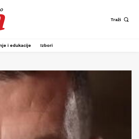
a
fo
Traži
je i edukacije
Izbori