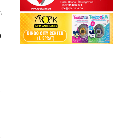
,
i
.
.