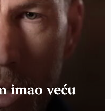
m imao veću
u