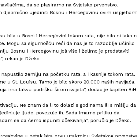
avijačima, da se plasiramo na Svjetsko prvenstvo.
m djelimično ujediniti Bosnu i Hercegovinu ovim uspjehom”
 su bila u Bosni i Hercegovini tokom rata, nije bilo ni lako n
te. Mogu sa sigurnošću reći da nas je to razdoblje učinilo
lju Bosnu i Hercegovinu još više i želimo je predstaviti
”, rekao je Džeko.
, napustilo zemlju na početku rata, a i kasnije tokom rata.
me u St. Louisu. Tamo je bilo skoro 20.000 naših navijača.
Info
oja ima takvu podršku širom svijeta”, dodao je kapiten BiH
O nama
vaciju. Ne znam da li to dolazi s godinama ili s mišlju da
Kontakt
jedinjuje ljude, povezuje ih. Sada imamo priliku da
adam se da ćemo ispuniti očekivanja”, poručio je Džeko.
Impressum
ercegovine u petak igra prvu utakmicu Svjetskog prvenstva