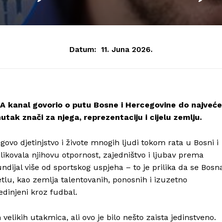
Datum:
11. Juna 2026.
FA kanal govorio o putu Bosne i Hercegovine do najveće
utak znači za njega, reprezentaciju i cijelu zemlju.
govo djetinjstvo i živote mnogih ljudi tokom rata u Bosni i
blikovala njihovu otpornost, zajedništvo i ljubav prema
dijal više od sportskog uspjeha – to je prilika da se Bosn
etlu, kao zemlja talentovanih, ponosnih i izuzetno
edinjeni kroz fudbal.
elikih utakmica, ali ovo je bilo nešto zaista jedinstveno.