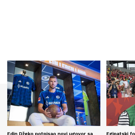
Edin Džeko potpisao novi ugovor sa
Egipatski f