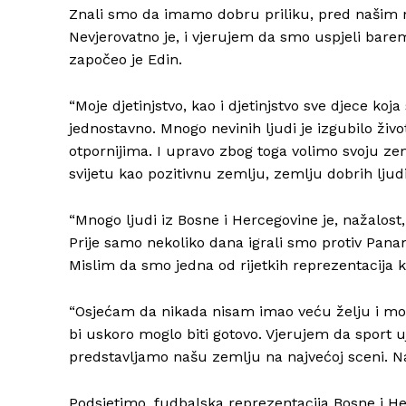
Znali smo da imamo dobru priliku, pred našim n
Nevjerovatno je, i vjerujem da smo uspjeli bare
započeo je Edin.
“Moje djetinjstvo, kao i djetinjstvo sve djece koja
jednostavno. Mnogo nevinih ljudi je izgubilo živo
otpornijima. I upravo zbog toga volimo svoju zem
svijetu kao pozitivnu zemlju, zemlju dobrih ljudi
“Mnogo ljudi iz Bosne i Hercegovine je, nažalost
Prije samo nekoliko dana igrali smo protiv Pana
Mislim da smo jedna od rijetkih reprezentacija k
“Osjećam da nikada nisam imao veću želju i moti
bi uskoro moglo biti gotovo. Vjerujem da sport u
predstavljamo našu zemlju na najvećoj sceni. N
Podsjetimo, fudbalska reprezentacija Bosne i H