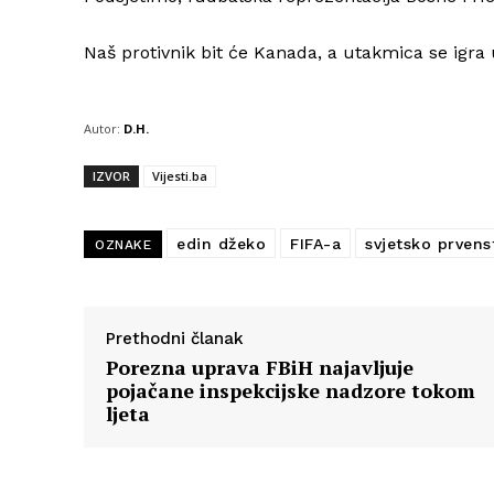
Naš protivnik bit će Kanada, a utakmica se igra 
Autor:
D.H.
IZVOR
Vijesti.ba
edin džeko
FIFA-a
svjetsko prvens
OZNAKE
Prethodni članak
Porezna uprava FBiH najavljuje
pojačane inspekcijske nadzore tokom
ljeta