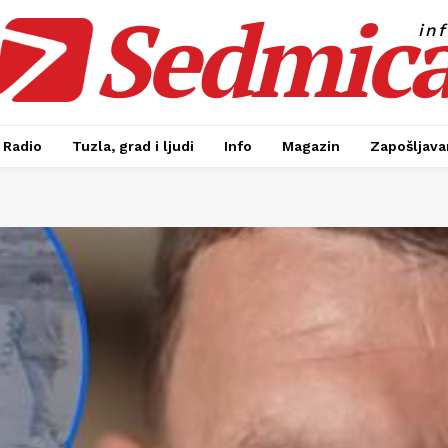
Sedmic
in
Radio
Tuzla, grad i ljudi
Info
Magazin
Zapošljavan