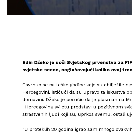
Edin Džeko je uoči Svjetskog prvenstva za FI
svjetske scene, naglašavajući koliko ovaj tren
Osvrnuo se na teške godine koje su obilježile nje
Hercegovini, ističući da su upravo ta iskustva o
domovini. Džeko je poručio da je plasman na Mun
i Hercegovina svijetu predstavi u pozitivnom svj
strastvenih ljudi koji su, uprkos svemu, ostali uj
“U proteklih 20 godina igrao sam mnogo ovakvih v