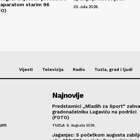
oaparatom starim 96
20. Jula 2026.
TO)
Vijesti
Televizija
Radio
Tuzla, grad i ljudi
Najnovije
Predstavnici „Mladih za Sport“ zahval
gradonačelniku Lugaviću na podršci
(FOTO)
sum
TUZLA
8. Augusta 2026.
Jaganjac: S početkom augusta zabil