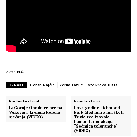
Autor:
N.Č.
OZNAKE
Goran Rajčić
kerim fazlić
stk kreka tuzla
Prethodni članak
Naredni članak
Iz Gornje Obodnice prema
I ove godine Richmond
Vukovara krenula kolona
Park Međunarodna škola
sjećanja (VIDEO)
Tuzla realizovala
humanitarnu akciju
“Sedmica tolerancije“
(VIDEO)