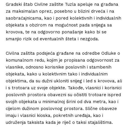
Gradski štab Civilne zaštite Tuzla apeluje na građana
za maksimalan oprez, posebno u blizini drveća i na
saobraćajnicama, kao i pored kolektivnih i individualnih
objekata s obzirom na mogućnost pada snijega sa
krovova, te na odgovorno ponašanje kako bi se
smanjio rizik od eventualnih šteta i nezgoda.
Civilna zaštita podsjeća građane na odredbe Odluke o
komunalnom redu, kojim je propisana odgovornost za
vlasnike, odnosno korisnike poslovnih i stambenih
objekata, kako u kolektivnim tako i individualnim
objektima, da su dužni ukloniti snijeg i led s krovova, ali
i s trotoara uz svoje objekte. Takođe, vlasnici i korisnici
poslovnih prostora obavezni su očistiti trotoare ispred
svojih objekata u minimalnoj širini od dva metra, kao i
cijelom dužinom poslovnog prostora. Slične obaveze
imaju i vlasnici kioska, pokretnih uređaja, kao i
udruženja taksista kada je riječ o taksi stajalištima.