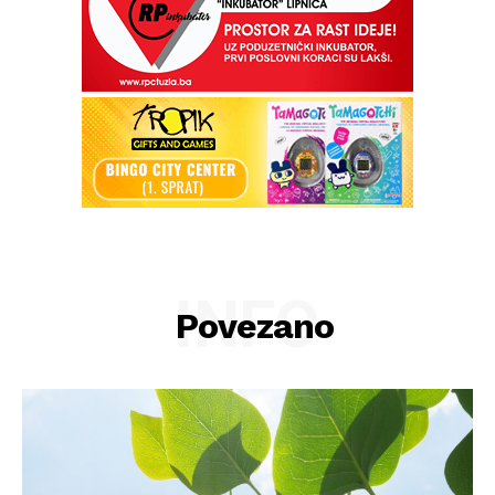
INFO
Povezano