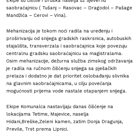
Ekipe su čistile i brdska naselja uz Sjevernu
saobraćajnicu ( Tušanj – Rasovac – Dragodol – Pašage
Mandžića – Cerovi – Vina).
Mehanizacija je tokom noći radila na uređenju i
proširivanju od snijega gradskih raskrsnica, autobuskih
stajališta, transverzala i saobraćajnica koje povezuju
centralnu gradsku saobraćajnicu sa magistralama.
Osim mehanizacije, dežurna služba zimskog održavanja
je radila na ručnom čišćenju snijega sa pješačkih
prelaza i dodatno je dat prioritet oslobađanju slivnika
na glavnim saobraćajnicama, u cilju povećanja
mogućnosti prijema vode nastale otapanjem snijega.
Ekipe Komunalca nastavljaju danas čišćenje na
lokacijama Tetime, Majevice, naselja
Hidani,Breške,Zeleni kamen, zatim Donja Dragunja,
Previle, Trst prema Lipnici.