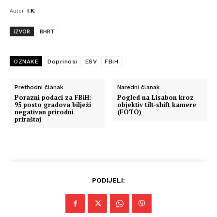
Autor:
I.K.
IZVOR
BHRT
OZNAKE
Doprinosi
ESV
FBiH
Prethodni članak
Naredni članak
Porazni podaci za FBiH:
Pogled na Lisabon kroz
95 posto gradova bilježi
objektiv tilt-shift kamere
negativan prirodni
(FOTO)
priraštaj
PODIJELI: