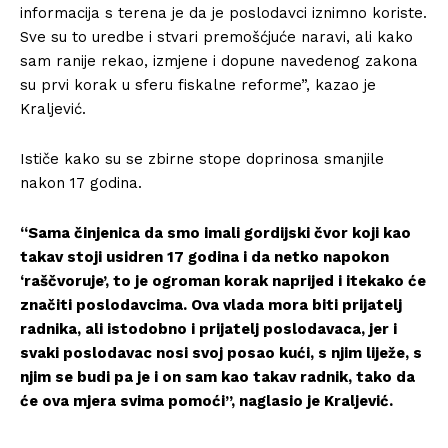
informacija s terena je da je poslodavci iznimno koriste.
Sve su to uredbe i stvari premošćjuće naravi, ali kako
sam ranije rekao, izmjene i dopune navedenog zakona
su prvi korak u sferu fiskalne reforme”, kazao je
Kraljević.
Ističe kako su se zbirne stope doprinosa smanjile
nakon 17 godina.
“Sama činjenica da smo imali gordijski čvor koji kao
takav stoji usidren 17 godina i da netko napokon
‘raščvoruje’, to je ogroman korak naprijed i itekako će
značiti poslodavcima. Ova vlada mora biti prijatelj
radnika, ali istodobno i prijatelj poslodavaca, jer i
svaki poslodavac nosi svoj posao kući, s njim liježe, s
njim se budi pa je i on sam kao takav radnik, tako da
će ova mjera svima pomoći”, naglasio je Kraljević.