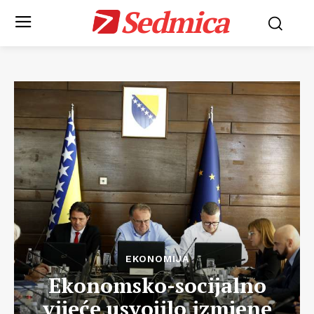
Sedmica
EKONOMIJA
Ekonomsko-socijalno
vijeće usvojilo izmjene