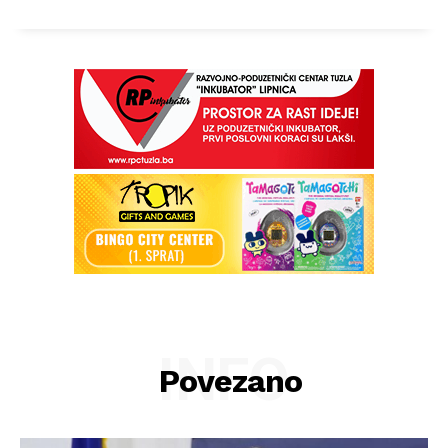
INFO
Povezano