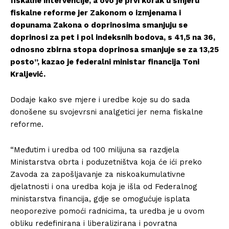
fiskalne intervencije, a ovo je prvi korak u smjeru
fiskalne reforme jer Zakonom o izmjenama i
dopunama Zakona o doprinosima smanjuju se
doprinosi za pet i pol indeksnih bodova, s 41,5 na 36,
odnosno zbirna stopa doprinosa smanjuje se za 13,25
posto”, kazao je federalni ministar financija Toni
Kraljević.
Dodaje kako sve mjere i uredbe koje su do sada
donošene su svojevrsni analgetici jer nema fiskalne
reforme.
“Međutim i uredba od 100 milijuna sa razdjela
Ministarstva obrta i poduzetništva koja će ići preko
Zavoda za zapošljavanje za niskoakumulativne
djelatnosti i ona uredba koja je išla od Federalnog
ministarstva financija, gdje se omogućuje isplata
neoporezive pomoći radnicima, ta uredba je u ovom
obliku redefinirana i liberalizirana i povratna