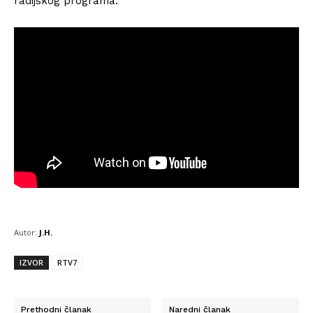
radijskog programa.
Autor:
J.H.
IZVOR
RTV7
Prethodni članak
Naredni članak