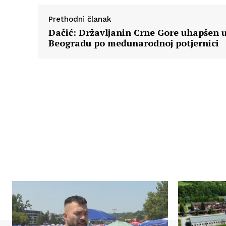
Prethodni članak
Dačić: Državljanin Crne Gore uhapšen 
Beogradu po međunarodnoj potjernici