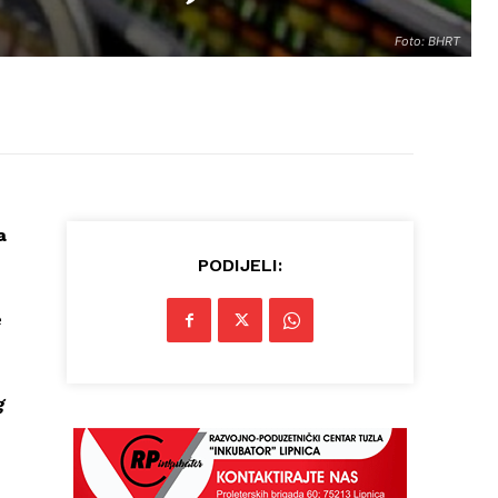
Foto: BHRT
a
PODIJELI:
e
g