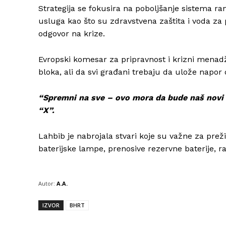
Strategija se fokusira na poboljšanje sistema r
usluga kao što su zdravstvena zaštita i voda z
odgovor na krize.
Evropski komesar za pripravnost i krizni menadž
bloka, ali da svi građani trebaju da ulože napo
“Spremni na sve – ovo mora da bude naš novi e
“X”.
Lahbib je nabrojala stvari koje su važne za prež
baterijske lampe, prenosive rezervne baterije, rad
Autor:
A.A.
IZVOR
BHRT