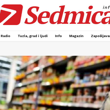
Sedmic
in
Radio
Tuzla, grad i ljudi
Info
Magazin
Zapošljavan