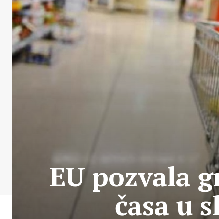
EU pozvala g
časa u s