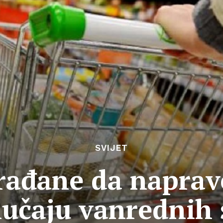
SVIJET
rađane da naprave
lučaju vanrednih 