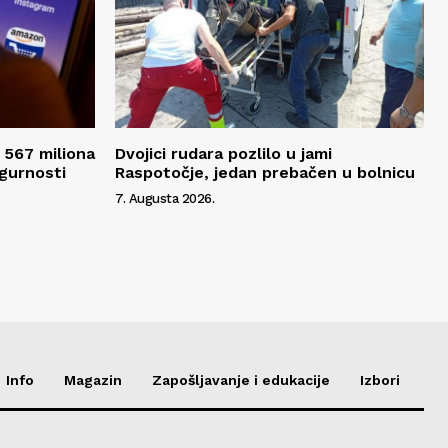
 567 miliona
Dvojici rudara pozlilo u jami
igurnosti
Raspotočje, jedan prebačen u bolnicu
7. Augusta 2026.
Info
Magazin
Zapošljavanje i edukacije
Izbori