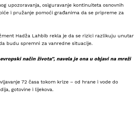
anog upozoravanja, osiguravanje kontinuiteta osnovnih
a piće i pružanje pomoći građanima da se pripreme za
ment Hadža Lahbib rekla je da se rizici razlikuju unutar
Info
r da budu spremni za vanredne situacije.
O nama
vropski način života”, navela je ona u objavi na mreži
Kontakt
Impressum
ivljavanje 72 časa tokom krize – od hrane i vode do
ija, gotovine i lijekova.