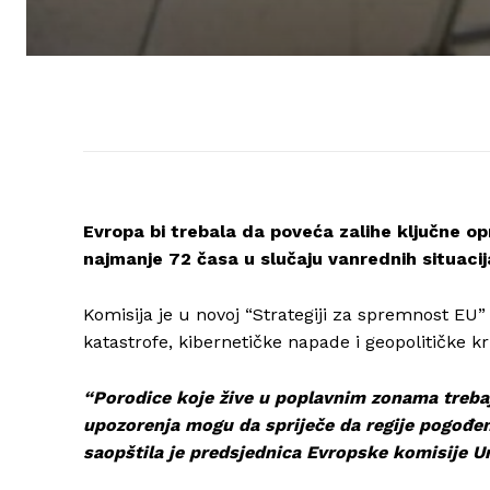
Evropa bi trebala da poveća zalihe ključne o
najmanje 72 časa u slučaju vanrednih situacija
Komisija je u novoj “Strategiji za spremnost EU”
katastrofe, kibernetičke napade i geopolitičke k
“Porodice koje žive u poplavnim zonama trebaj
upozorenja mogu da spriječe da regije pogođe
saopštila je predsjednica Evropske komisije Ur