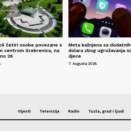
oš četiri osobe povezane s
Meta kažnjena sa dodatnih
m centrom Srebrenica, na
dolara zbog ugrožavanja s
pno 26
djece
.
7. Augusta 2026.
Vijesti
Televizija
Radio
Tuzla, grad i ljudi