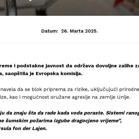
Datum:
26. Marta 2025.
preme i podstakne javnost da održava dovoljne zalihe z
, saopštila je Evropska komisija.
 navela da se blok priprema za rizike, uključujući prirodn
rize, kao i mogućnost oružane agresije na zemlje Unije.
u da znaju šta da rade kada voda poraste. Sistemi rano
ne šumskim požarima izgube dragocjeno vrijeme”,
sula fon der Lajen.