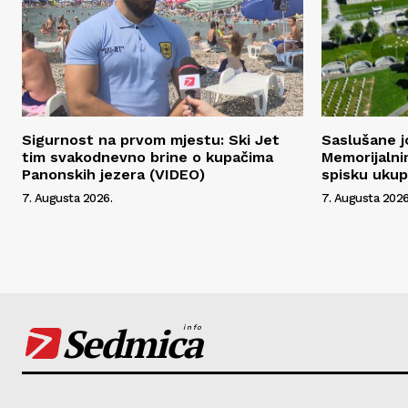
Sigurnost na prvom mjestu: Ski Jet
Saslušane j
tim svakodnevno brine o kupačima
Memorijalni
Panonskih jezera (VIDEO)
spisku uku
7. Augusta 2026.
7. Augusta 2026
Sedmica
info