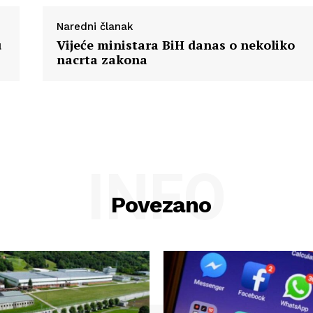
Naredni članak
u
Vijeće ministara BiH danas o nekoliko
nacrta zakona
INFO
Povezano