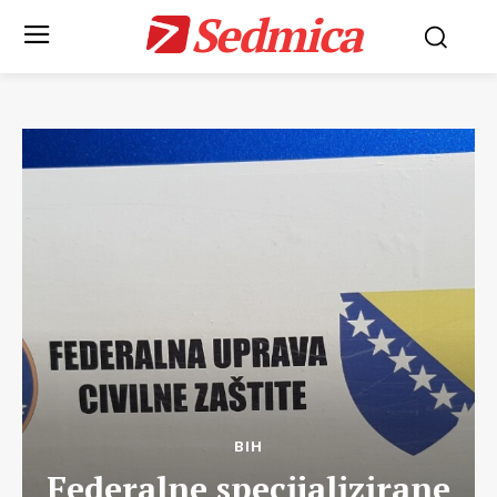
Sedmica
BIH
Federalne specijalizirane