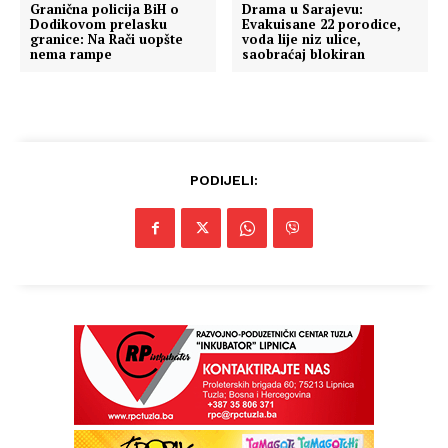
Granična policija BiH o
Drama u Sarajevu:
Dodikovom prelasku
Evakuisane 22 porodice,
granice: Na Rači uopšte
voda lije niz ulice,
nema rampe
saobraćaj blokiran
PODIJELI:
Info
O nama
Kontakt
Impressum