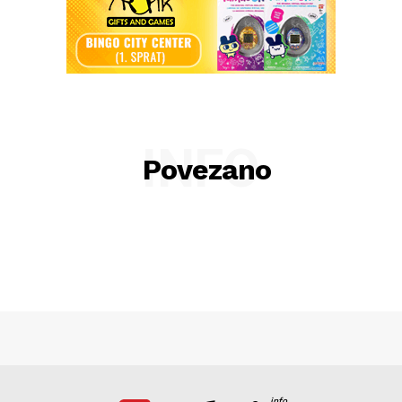
INFO
Povezano
info