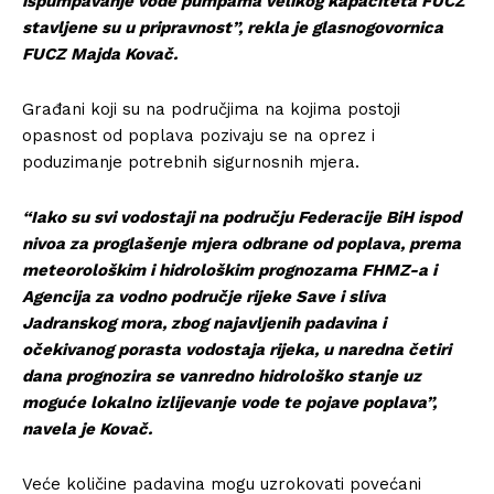
ispumpavanje vode pumpama velikog kapaciteta FUCZ
stavljene su u pripravnost”, rekla je glasnogovornica
FUCZ Majda Kovač.
Građani koji su na područjima na kojima postoji
opasnost od poplava pozivaju se na oprez i
poduzimanje potrebnih sigurnosnih mjera.
“Iako su svi vodostaji na području Federacije BiH ispod
nivoa za proglašenje mjera odbrane od poplava, prema
meteorološkim i hidrološkim prognozama FHMZ-a i
Agencija za vodno područje rijeke Save i sliva
Jadranskog mora, zbog najavljenih padavina i
očekivanog porasta vodostaja rijeka, u naredna četiri
dana prognozira se vanredno hidrološko stanje uz
moguće lokalno izlijevanje vode te pojave poplava”,
navela je Kovač.
Veće količine padavina mogu uzrokovati povećani