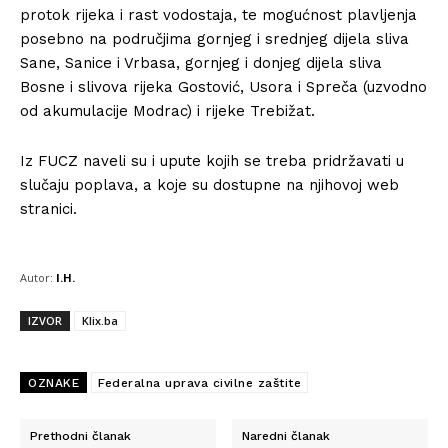
protok rijeka i rast vodostaja, te mogućnost plavljenja
posebno na područjima gornjeg i srednjeg dijela sliva
Sane, Sanice i Vrbasa, gornjeg i donjeg dijela sliva
Bosne i slivova rijeka Gostović, Usora i Spreča (uzvodno
od akumulacije Modrac) i rijeke Trebižat.
Iz FUCZ naveli su i upute kojih se treba pridržavati u
slučaju poplava, a koje su dostupne na njihovoj web
stranici.
Autor:
I.H.
IZVOR
Klix.ba
OZNAKE
Federalna uprava civilne zaštite
Prethodni članak
Naredni članak