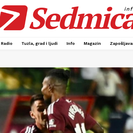
Sedmic
in
Radio
Tuzla, grad i ljudi
Info
Magazin
Zapošljavan