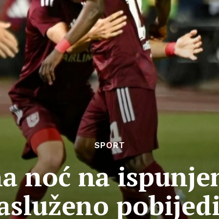
SPORT
a noć na ispunje
asluženo pobijed