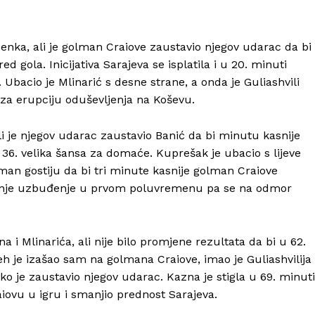
Isenka, ali je golman Craiove zaustavio njegov udarac da bi
d gola. Inicijativa Sarajeva se isplatila i u 20. minuti
Ubacio je Mlinarić s desne strane, a onda je Guliashvili
 erupciju oduševljenja na Koševu.
li je njegov udarac zaustavio Banić da bi minutu kasnije
U 36. velika šansa za domaće. Kuprešak je ubacio s lijeve
an gostiju da bi tri minute kasnije golman Craiove
ljednje uzbuđenje u prvom poluvremenu pa se na odmor
a i Mlinarića, ali nije bilo promjene rezultata da bi u 62.
eh je izašao sam na golmana Craiove, imao je Guliashvilija
enko je zaustavio njegov udarac. Kazna je stigla u 69. minuti
ovu u igru i smanjio prednost Sarajeva.