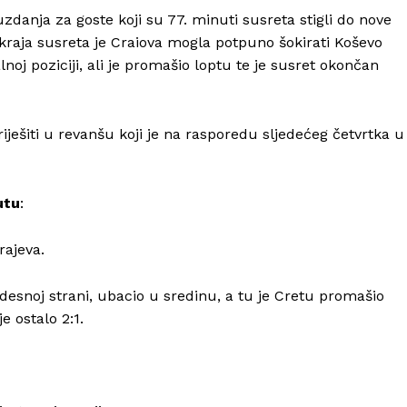
nja za goste koji su 77. minuti susreta stigli do nove
o kraja susreta je Craiova mogla potpuno šokirati Koševo
oj poziciji, ali je promašio loptu te je susret okončan
ješiti u revanšu koji je na rasporedu sljedećeg četvrtka u
utu
:
rajeva.
desnoj strani, ubacio u sredinu, a tu je Cretu promašio
e ostalo 2:1.
Info
O nama