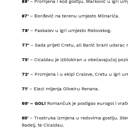
88’
– Promjena i kod gostiju. Marković u igri um
87’
– Đorđević na terenu umjesto Mlinarića.
78’
– Paskalev u igri umjesto Ristovskog.
77’
– Sada prijeti Cretu, ali Banić brani udarac
75’
– Cicaldau je izblokiran u obećavajućoj pozic
72’
– Promjena i u ekipi Craiove, Cretu u igri u
71’
– Elezi mijenja Oliveiru Renana.
69’ – GOL!
Romančuk je postigao eurogol i vrati
65’
– Trostruka izmjena u redovima gostiju. Ste
Badelj, te Cicaldau.