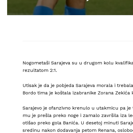
Nogometaši Sarajeva su u drugom kolu kvalifika
rezultatom 2:1.
Utisak je da je pobjeda Sarajeva morala i trebala 
Bordo tima je koštala izabranike Zorana Zekića k
Sarajevo je ofanzivno krenulo u utakmicu pa je 
mu je prešla preko noge i zamalo završila iza l
otišao preko gola Banića. U desetoj minuti Saraj
sredinu nakon dodavanja petom Renana, oslobod