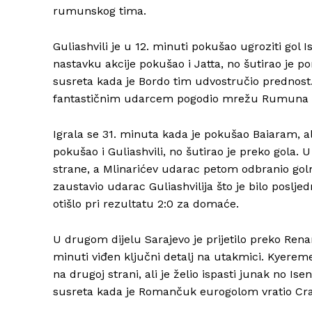
rumunskog tima.
Guliashvili je u 12. minuti pokušao ugroziti gol 
nastavku akcije pokušao i Jatta, no šutirao je pore
susreta kada je Bordo tim udvostručio prednost. 
fantastičnim udarcem pogodio mrežu Rumuna za
Igrala se 31. minuta kada je pokušao Baiaram, a
pokušao i Guliashvili, no šutirao je preko gola. 
strane, a Mlinarićev udarac petom odbranio golm
zaustavio udarac Guliashvilija što je bilo pos
otišlo pri rezultatu 2:0 za domaće.
U drugom dijelu Sarajevo je prijetilo preko Renan
minuti viđen ključni detalj na utakmici. Kyerem
na drugoj strani, ali je želio ispasti junak no Is
susreta kada je Romančuk eurogolom vratio Crai