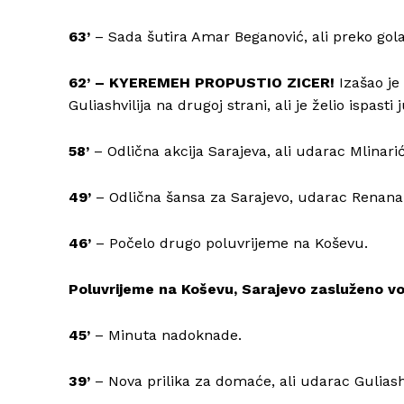
63’
– Sada šutira Amar Beganović, ali preko gola
62’ – KYEREMEH PROPUSTIO ZICER!
Izašao je
Guliashvilija na drugoj strani, ali je želio ispas
58’
– Odlična akcija Sarajeva, ali udarac Mlinari
49’
– Odlična šansa za Sarajevo, udarac Renana
46’
– Počelo drugo poluvrijeme na Koševu.
Poluvrijeme na Koševu, Sarajevo zasluženo vod
45’
– Minuta nadoknade.
39’
– Nova prilika za domaće, ali udarac Guliashv