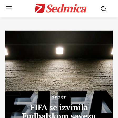
Sedmica
SPORT
FIFA se izvinila
Fudbalskom savezu