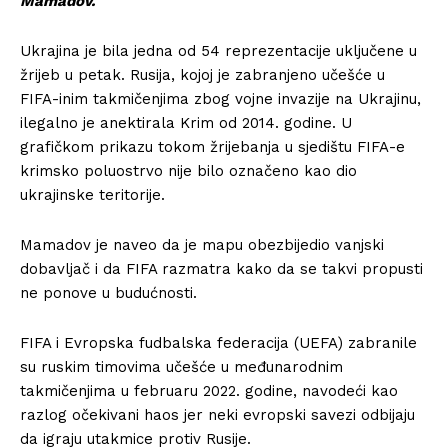
Mamadov.
Ukrajina je bila jedna od 54 reprezentacije uključene u
žrijeb u petak. Rusija, kojoj je zabranjeno učešće u
FIFA-inim takmičenjima zbog vojne invazije na Ukrajinu,
ilegalno je anektirala Krim od 2014. godine. U
grafičkom prikazu tokom žrijebanja u sjedištu FIFA-e
krimsko poluostrvo nije bilo označeno kao dio
ukrajinske teritorije.
Mamadov je naveo da je mapu obezbijedio vanjski
dobavljač i da FIFA razmatra kako da se takvi propusti
ne ponove u budućnosti.
FIFA i Evropska fudbalska federacija (UEFA) zabranile
su ruskim timovima učešće u međunarodnim
takmičenjima u februaru 2022. godine, navodeći kao
razlog očekivani haos jer neki evropski savezi odbijaju
da igraju utakmice protiv Rusije.