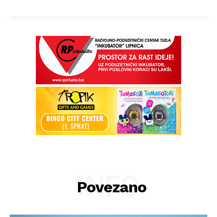
INFO
Povezano