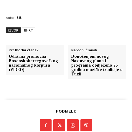
Autor:
E.B.
IZVOR
BHRT
Prethodni članak
Naredni članak
Održana promocija
Donošenjem novog
Bosanskohercegovačkog
Nastavnog plana i
nacionalnog korpusa
programa obilježeno 75
(VIDEO)
godina muzičke tradicije u
Tuzli
PODIJELI: