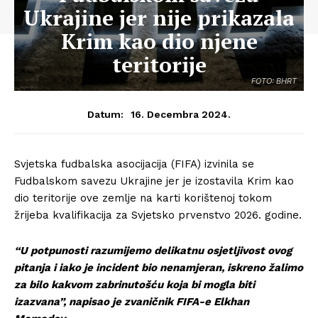
Ukrajine jer nije prikazala
Krim kao dio njene
teritorije
FOTO: BHRT
16. Decembra 2024.
Datum:
Svjetska fudbalska asocijacija (FIFA) izvinila se
Fudbalskom savezu Ukrajine jer je izostavila Krim kao
dio teritorije ove zemlje na karti korištenoj tokom
žrijeba kvalifikacija za Svjetsko prvenstvo 2026. godine.
“U potpunosti razumijemo delikatnu osjetljivost ovog
pitanja i iako je incident bio nenamjeran, iskreno žalimo
za bilo kakvom zabrinutošću koja bi mogla biti
izazvana”, napisao je zvaničnik FIFA-e Elkhan