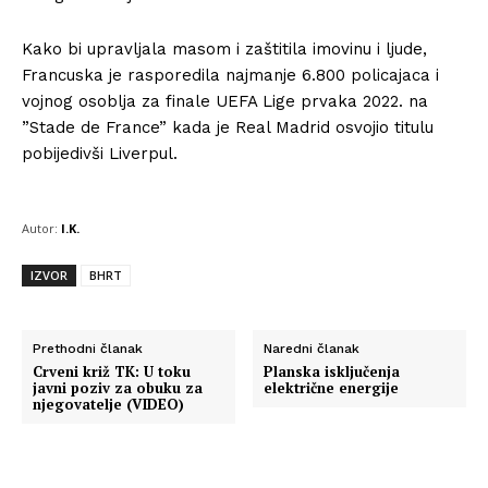
Kako bi upravljala masom i zaštitila imovinu i ljude,
Francuska je rasporedila najmanje 6.800 policajaca i
vojnog osoblja za finale UEFA Lige prvaka 2022. na
”Stade de France” kada je Real Madrid osvojio titulu
pobijedivši Liverpul.
Autor:
I.K.
IZVOR
BHRT
Prethodni članak
Naredni članak
Crveni križ TK: U toku
Planska isključenja
javni poziv za obuku za
električne energije
njegovatelje (VIDEO)