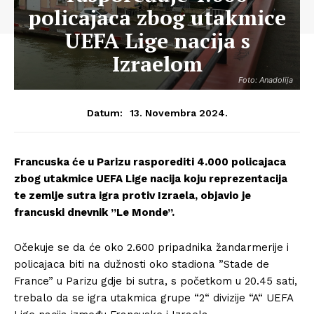
policajaca zbog utakmice
UEFA Lige nacija s
Izraelom
Foto: Anadolija
13. Novembra 2024.
Datum:
Francuska će u Parizu rasporediti 4.000 policajaca
zbog utakmice UEFA Lige nacija koju reprezentacija
te zemlje sutra igra protiv Izraela, objavio je
francuski dnevnik ”Le Monde”.
Očekuje se da će oko 2.600 pripadnika žandarmerije i
policajaca biti na dužnosti oko stadiona ”Stade de
France” u Parizu gdje bi sutra, s početkom u 20.45 sati,
trebalo da se igra utakmica grupe “2“ divizije “A“ UEFA