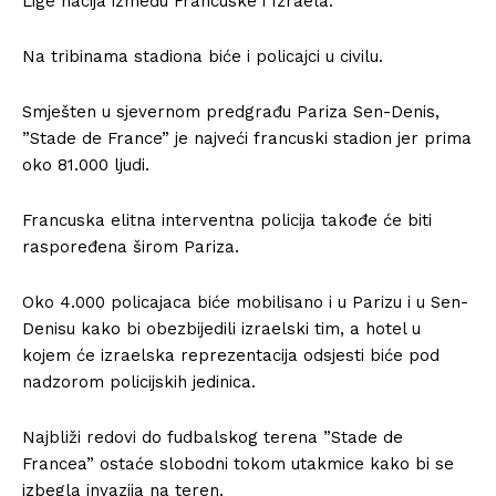
Lige nacija između Francuske i Izraela.
Na tribinama stadiona biće i policajci u civilu.
Smješten u sjevernom predgrađu Pariza Sen-Denis,
”Stade de France” je najveći francuski stadion jer prima
oko 81.000 ljudi.
Francuska elitna interventna policija takođe će biti
raspoređena širom Pariza.
Oko 4.000 policajaca biće mobilisano i u Parizu i u Sen-
Denisu kako bi obezbijedili izraelski tim, a hotel u
kojem će izraelska reprezentacija odsjesti biće pod
nadzorom policijskih jedinica.
Najbliži redovi do fudbalskog terena ”Stade de
Francea” ostaće slobodni tokom utakmice kako bi se
izbegla invazija na teren.