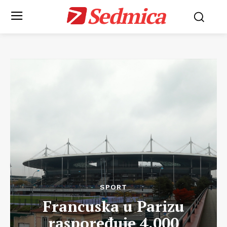
Sedmica
SPORT
Francuska u Parizu
raspoređuje 4.000