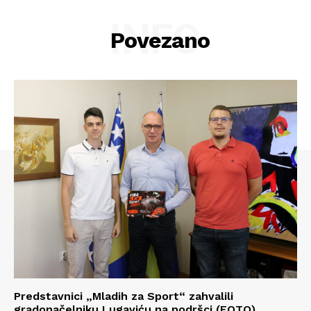
INFO
Povezano
Info
Predstavnici „Mladih za Sport“ zahvalili
gradonačelniku Lugaviću na podršci (FOTO)