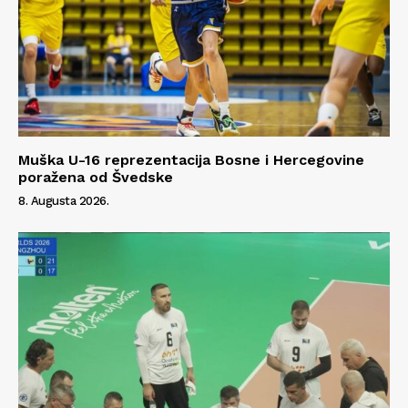
Info
O nama
Kontakt
Impressum
Muška U-16 reprezentacija Bosne i Hercegovine
poražena od Švedske
8. Augusta 2026.