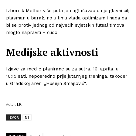
Izbornik Melher više puta je naglašavao da je glavni cilj
plasman u baraž, no u timu vlada optimizam i nada da
bi se protiv jednog od najvećih svjetskih futsal timova
moglo napraviti – čudo.
Medijske aktivnosti
Izjave za medije planirane su za sutra, 10. aprila, u
10:15 sati, neposredno prije jutarnjeg treninga, također
u Gradskoj areni „Husejin Smajlović“.
Autor:
I.K.
IZVOR
N1