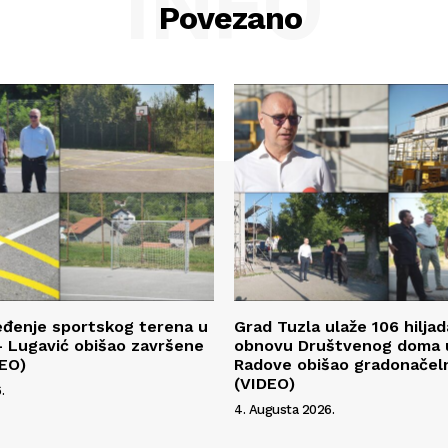
INFO
Povezano
eđenje sportskog terena u
Grad Tuzla ulaže 106 hilja
 Lugavić obišao završene
obnovu Društvenog doma u
DEO)
Radove obišao gradonačeln
(VIDEO)
.
4. Augusta 2026.