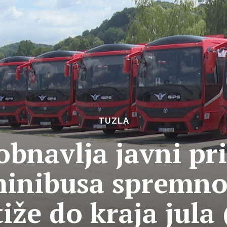
TUZLA
obnavlja javni pri
minibusa spremno 
tiže do kraja jul