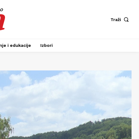
a
fo
Traži
je i edukacije
Izbori