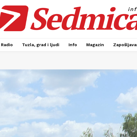
Sedmic
in
Radio
Tuzla, grad i ljudi
Info
Magazin
Zapošljavan