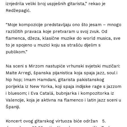
iznjedrila veliki broj uspješnih gitarista,” rekao je
Redžepagić.
“Moje kompozicije predstavljaju ono što jesam – mnogo
različitih pravaca koje pretvaram u svoj zvuk. Od
flamenca, džeza, klasične muzike do world musica, sve
to je spojeno u muzici koju sa strašću dijelim s
publikom.”
Na sceni s Mirzom nastupiće vrhunski svjetski muzičari:
Maite Arregi, španska pijanistica koja spaja jazz, soul i
hip hop; Imam Hamdani, gitarista pakistanskog
porijekla iz New Yorka, koji spaja indijske rage s jazzom
i bluesom; i Eva Catalá, bubnjarka i kompozitorka iz
Valencije, koja je aktivna na flamenco i latin jazz sceni u
Španiji.
Koncert ovog gitarskog virtuoza biće održan 5.