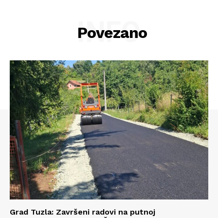
INFO
Povezano
Info
O nama
Kontakt
Impressum
Grad Tuzla: Završeni radovi na putnoj