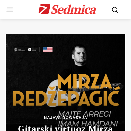
Sedmica
NAJAVA DOGAĐAJA
Gitarski virtuoz Mirza