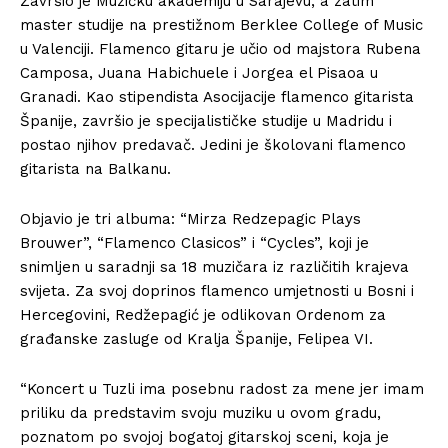
Završio je Muzičku akademiju u Sarajevu, a zatim
master studije na prestižnom Berklee College of Music
u Valenciji. Flamenco gitaru je učio od majstora Rubena
Camposa, Juana Habichuele i Jorgea el Pisaoa u
Granadi. Kao stipendista Asocijacije flamenco gitarista
Španije, završio je specijalističke studije u Madridu i
postao njihov predavač. Jedini je školovani flamenco
gitarista na Balkanu.
Objavio je tri albuma: “Mirza Redzepagic Plays
Brouwer”, “Flamenco Clasicos” i “Cycles”, koji je
snimljen u saradnji sa 18 muzičara iz različitih krajeva
svijeta. Za svoj doprinos flamenco umjetnosti u Bosni i
Hercegovini, Redžepagić je odlikovan Ordenom za
građanske zasluge od Kralja Španije, Felipea VI.
“Koncert u Tuzli ima posebnu radost za mene jer imam
priliku da predstavim svoju muziku u ovom gradu,
poznatom po svojoj bogatoj gitarskoj sceni, koja je