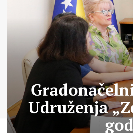
Gradonačelni
Udruženja „Z
god