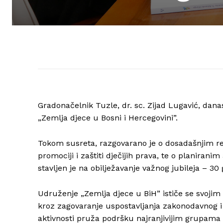
Gradonačelnik Tuzle, dr. sc. Zijad Lugavić, dan
„Zemlja djece u Bosni i Hercegovini”.
Tokom susreta, razgovarano je o dosadašnjim 
promociji i zaštiti dječijih prava, te o planira
stavljen je na obilježavanje važnog jubileja – 30
Udruženje „Zemlja djece u BiH” ističe se svojim
kroz zagovaranje uspostavljanja zakonodavnog i i
aktivnosti pruža podršku najranjivijim grupama dj