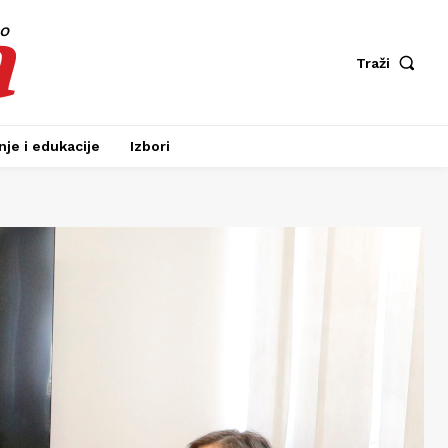
a
fo
Traži
je i edukacije
Izbori