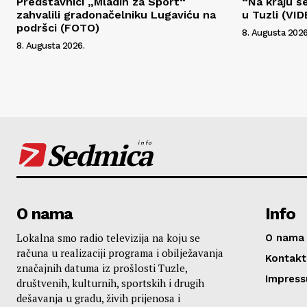
Predstavnici „Mladih za Sport“
“Na kraju s
zahvalili gradonačelniku Lugaviću na
u Tuzli (VI
podršci (FOTO)
8. Augusta 2026
8. Augusta 2026.
Sedmica
info
O nama
Info
Lokalna smo radio televizija na koju se
O nama
računa u realizaciji programa i obilježavanja
Kontakt
značajnih datuma iz prošlosti Tuzle,
Impres
društvenih, kulturnih, sportskih i drugih
dešavanja u gradu, živih prijenosa i