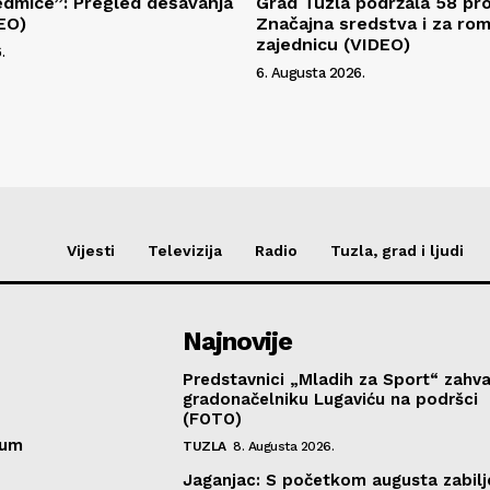
edmice”: Pregled dešavanja
Grad Tuzla podržala 58 pro
DEO)
Značajna sredstva i za ro
zajednicu (VIDEO)
.
6. Augusta 2026.
Vijesti
Televizija
Radio
Tuzla, grad i ljudi
Najnovije
Predstavnici „Mladih za Sport“ zahval
gradonačelniku Lugaviću na podršci
(FOTO)
sum
TUZLA
8. Augusta 2026.
Jaganjac: S početkom augusta zabil