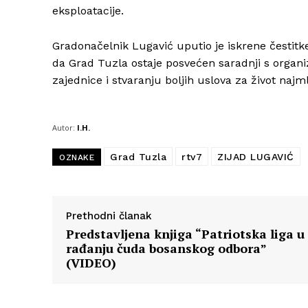
eksploatacije.
Gradonačelnik Lugavić uputio je iskrene čestitk
da Grad Tuzla ostaje posvećen saradnji s organ
zajednice i stvaranju boljih uslova za život naj
Autor:
I.H.
Grad Tuzla
rtv7
ZIJAD LUGAVIĆ
OZNAKE
Prethodni članak
Predstavljena knjiga “Patriotska liga u
rađanju čuda bosanskog odbora”
(VIDEO)