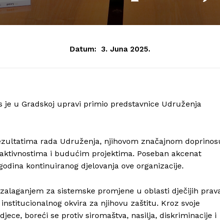
Datum:
3. Juna 2025.
as je u Gradskoj upravi primio predstavnice Udruženja
rezultatima rada Udruženja, njihovom značajnom doprinos
nim aktivnostima i budućim projektima. Poseban akcenat
 godina kontinuiranog djelovanja ove organizacije.
 zalaganjem za sistemske promjene u oblasti dječijih prav
nstitucionalnog okvira za njihovu zaštitu. Kroz svoje
ece, boreći se protiv siromaštva, nasilja, diskriminacije i