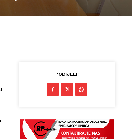
PODIJELI:
u
a,