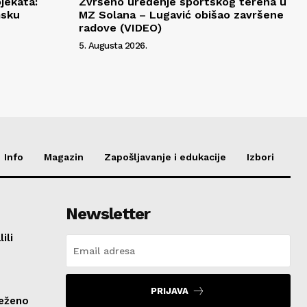
jekata:
Zvršeno uređenje sportskog terena u
msku
MZ Solana – Lugavić obišao završene
radove (VIDEO)
5. Augusta 2026.
Info
Magazin
Zapošljavanje i edukacije
Izbori
Newsletter
ili
PRIJAVA
ježeno