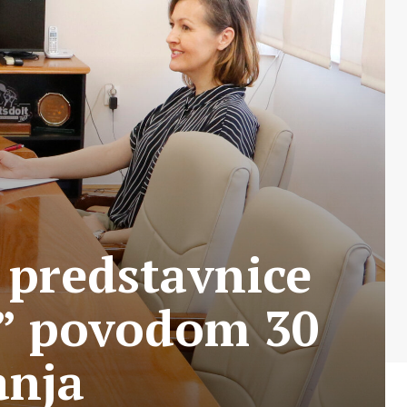
 predstavnice
H” povodom 30
anja