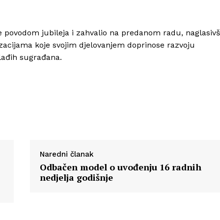
Info
e povodom jubileja i zahvalio na predanom radu, naglasivš
izacijama koje svojim djelovanjem doprinose razvoju
O nama
mlađih sugrađana.
Kontakt
Impressum
Naredni članak
Odbačen model o uvođenju 16 radnih
nedjelja godišnje