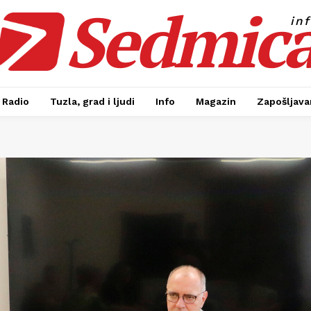
Sedmic
in
Radio
Tuzla, grad i ljudi
Info
Magazin
Zapošljavan