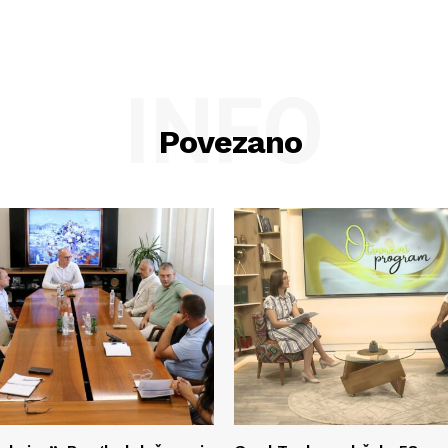
INFO
Povezano