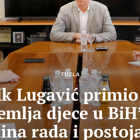
TUZLA
k Lugavić primio
emlja djece u Bi
ina rada i postoj