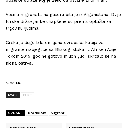
obalske straže koji je želio da ostane anoniman.
Većina migranata na gliseru bila je iz Afganistana. Dvije
turske državljanke uhapšene su prema optužbi za
trgovinu ljudima.
Grčka je dugo bila omiljena evropska kapija za
migrante i izbjeglice sa Bliskog istoka, iz Afrike i Azije.
Tokom 2015. godine gotovo milion ljudi iskrcalo se na
njena ostrva.
Autor:
I.K.
IZVOR
BHRT
OZNAKE
Brodolom
Migranti