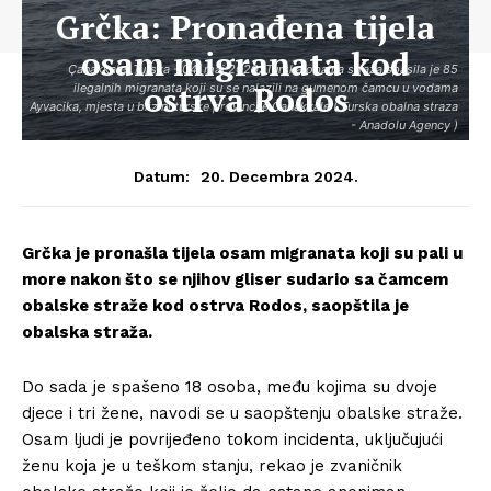
Grčka: Pronađena tijela
osam migranata kod
Çanakkale, Turska - 04. maj 2020: Turska obalna straža spasila je 85
ostrva Rodos
ilegalnih migranata koji su se nalazili na gumenom čamcu u vodama
Ayvacika, mjesta u blizini turske provincije Canakkale ( Turska obalna straza
- Anadolu Agency )
20. Decembra 2024.
Datum:
Grčka je pronašla tijela osam migranata koji su pali u
more nakon što se njihov gliser sudario sa čamcem
obalske straže kod ostrva Rodos, saopštila je
obalska straža.
Do sada je spašeno 18 osoba, među kojima su dvoje
djece i tri žene, navodi se u saopštenju obalske straže.
Osam ljudi je povrijeđeno tokom incidenta, uključujući
ženu koja je u teškom stanju, rekao je zvaničnik