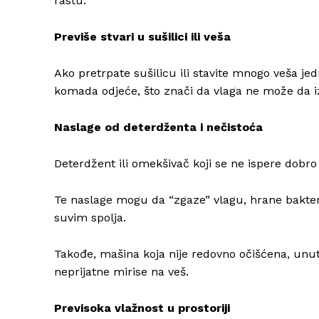
rastu.
Previše stvari u sušilici ili veša
Ako pretrpate sušilicu ili stavite mnogo veša 
komada odjeće, što znači da vlaga ne može da iz
Naslage od deterdženta i nečistoća
Deterdžent ili omekšivač koji se ne ispere dobro
Te naslage mogu da “zgaze” vlagu, hrane bakterije
suvim spolja.
Takođe, mašina koja nije redovno očišćena, unutr
neprijatne mirise na veš.
Previsoka vlažnost u prostoriji