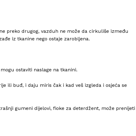
jedne preko drugog, vazduh ne može da cirkuliše između
ađe iz tkanine nego ostaje zarobljena.
 mogu ostaviti naslage na tkanini.
 ili buđ, i daju miris čak i kad veš izgleda i osjeća se
ašnji gumeni dijelovi, fioke za deterdžent, može prenijeti
Info
O nama