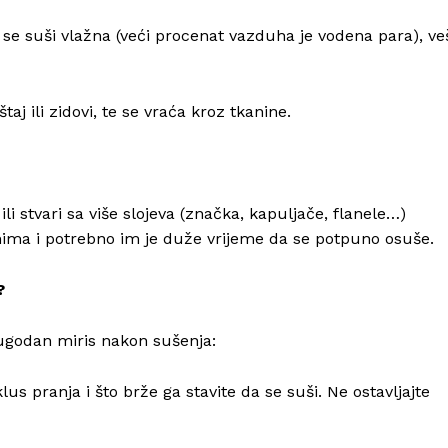
Kontakt
je se suši vlažna (veći procenat vazduha je vodena para), ve
Impressum
aj ili zidovi, te se vraća kroz tkanine.
i stvari sa više slojeva (značka, kapuljače, flanele…)
nima i potrebno im je duže vrijeme da se potpuno osuše.
?
eugodan miris nakon sušenja:
us pranja i što brže ga stavite da se suši. Ne ostavljajte