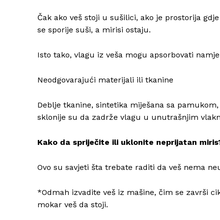
Čak ako veš stoji u sušilici, ako je prostorija gd
se sporije suši, a mirisi ostaju.
Isto tako, vlagu iz veša mogu apsorbovati namješt
Neodgovarajući materijali ili tkanine
Deblje tkanine, sintetika miješana sa pamukom, il
sklonije su da zadrže vlagu u unutrašnjim vlak
Kako da spriječite ili uklonite neprijatan miris
Ovo su savjeti šta trebate raditi da veš nema n
*Odmah izvadite veš iz mašine, čim se završi cikl
mokar veš da stoji.