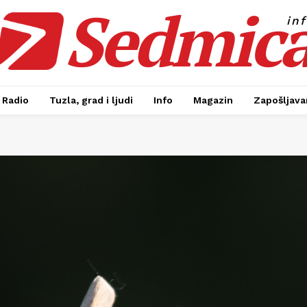
Sedmic
in
Radio
Tuzla, grad i ljudi
Info
Magazin
Zapošljavan