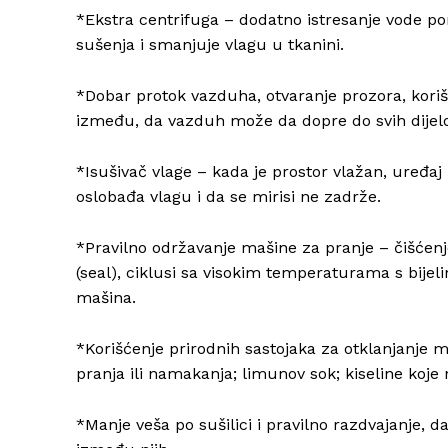
*Ekstra centrifuga – dodatno istresanje vode po
sušenja i smanjuje vlagu u tkanini.
*Dobar protok vazduha, otvaranje prozora, kor
između, da vazduh može da dopre do svih dijel
*Isušivač vlage – kada je prostor vlažan, uređaj
oslobađa vlagu i da se mirisi ne zadrže.
*Pravilno održavanje mašine za pranje – čišćenj
(seal), ciklusi sa visokim temperaturama s bijel
mašina.
*Korišćenje prirodnih sastojaka za otklanjanje m
pranja ili namakanja; limunov sok; kiseline koje 
*Manje veša po sušilici i pravilno razdvajanje, d