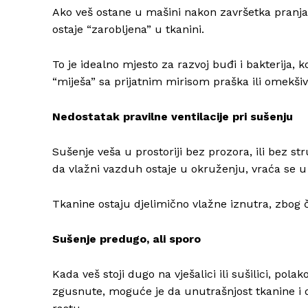
Ako veš ostane u mašini nakon završetka pranja, i
ostaje “zarobljena” u tkanini.
To je idealno mjesto za razvoj buđi i bakterija, 
“miješa” sa prijatnim mirisom praška ili omekši
Nedostatak pravilne ventilacije pri sušenju
Sušenje veša u prostoriji bez prozora, ili bez st
da vlažni vazduh ostaje u okruženju, vraća se u 
Tkanine ostaju djelimično vlažne iznutra, zbog 
Sušenje predugo, ali sporo
Kada veš stoji dugo na vješalici ili sušilici, pola
zgusnute, moguće je da unutrašnjost tkanine i 