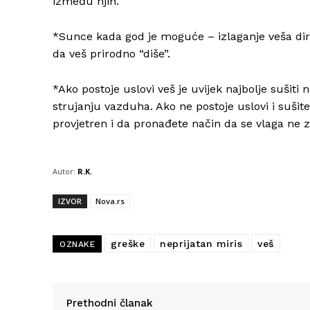
između njih.
*Sunce kada god je moguće – izlaganje veša di
da veš prirodno “diše”.
*Ako postoje uslovi veš je uvijek najbolje sušiti
strujanju vazduha. Ako ne postoje uslovi i suši
provjetren i da pronađete način da se vlaga ne z
Autor:
R.K.
IZVOR
Nova.rs
greške
neprijatan miris
veš
OZNAKE
Prethodni članak