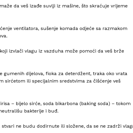
maže da veš izađe suvlji iz mašine, što skraćuje vrijeme
išćenje ventilatora, sušenje komada odjeće sa razmakom
ova.
 koji izvlači vlagu iz vazduha može pomoći da veš brže
e gumenih dijelova, fioka za deterdžent, traka oko vrata
im sirćetom ili specijalnim sredstvima za čišćenje veš
irisa – bijelo sirće, soda bikarbona (baking soda) – tokom
neutrališu bakterije i buđ.
a stvari ne budu dodirnute ili složene, da se ne zadrži vlag