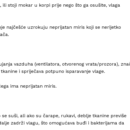
li stoji mokar u korpi prije nego što ga osušite, vlaga
koje najčešće uzrokuju neprijatan miris koji se nerijetko
vača.
rujanja vazduha (ventilatora, otvorenog vrata/prozora), zna
tkanine i spriječava potpuno isparavanje vlage.
čega ima neprijatan miris.
ko se suši, ali ako su čarape, rukavi, deblje tkanine previše
dalje zadrži vlagu, što omogućava buđi i bakterijama da