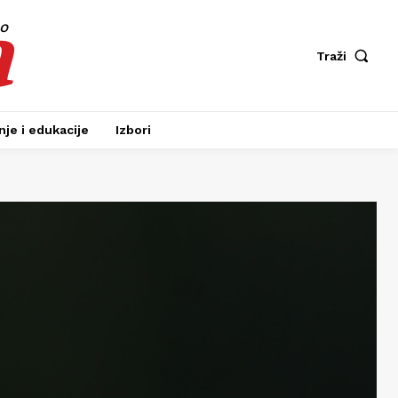
a
fo
Traži
je i edukacije
Izbori