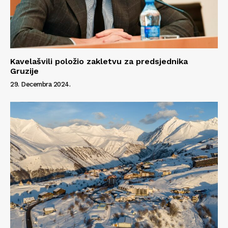
Info
O nama
Kontakt
Kavelašvili položio zakletvu za predsjednika
Gruzije
Impressum
29. Decembra 2024.