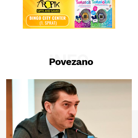
INFO
Povezano