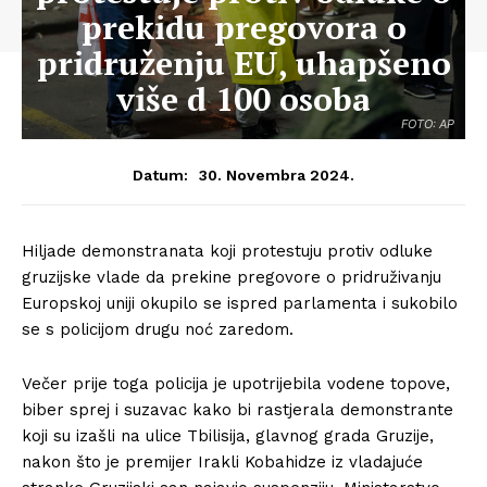
prekidu pregovora o
pridruženju EU, uhapšeno
više d 100 osoba
FOTO: AP
30. Novembra 2024.
Datum:
Hiljade demonstranata koji protestuju protiv odluke
gruzijske vlade da prekine pregovore o pridruživanju
Europskoj uniji okupilo se ispred parlamenta i sukobilo
se s policijom drugu noć zaredom.
Večer prije toga policija je upotrijebila vodene topove,
biber sprej i suzavac kako bi rastjerala demonstrante
koji su izašli na ulice Tbilisija, glavnog grada Gruzije,
nakon što je premijer Irakli Kobahidze iz vladajuće