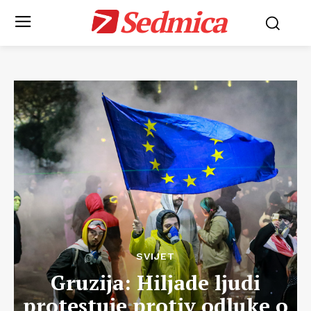
Sedmica
SVIJET
Gruzija: Hiljade ljudi
protestuje protiv odluke o