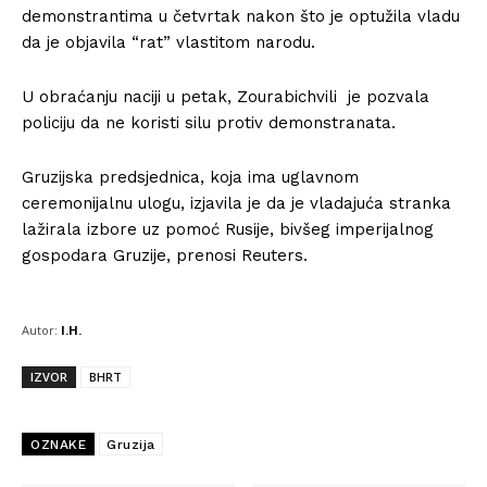
demonstrantima u četvrtak nakon što je optužila vladu
da je objavila “rat” vlastitom narodu.
U obraćanju naciji u petak, Zourabichvili je pozvala
policiju da ne koristi silu protiv demonstranata.
Gruzijska predsjednica, koja ima uglavnom
ceremonijalnu ulogu, izjavila je da je vladajuća stranka
lažirala izbore uz pomoć Rusije, bivšeg imperijalnog
gospodara Gruzije, prenosi Reuters.
Autor:
I.H.
IZVOR
BHRT
OZNAKE
Gruzija