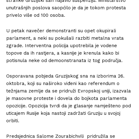
stranke Gruzijski san najavio suspenziju. Ministarstvo
unutrašnjih poslova saopćilo je da je tokom protesta
privelo više od 100 osoba.
U petak navečer demonstranti su opet okupirali
parlament, a neki su pokušali razbiti metalna vrata
zgrade. Interventna policija upotrebila je vodene
topove da ih rastjera, a kasnije je krenula kako bi
potisnula neke od demoonstranata iz tog područja.
Osporavana pobjeda Gruzijskog sna na izborima 26.
oktobra, koji su naširoko viđeni kao referendum o
težnjama zemlje da se pridruži Evropskoj uniji, izazvala
je masovne proteste i dovela do bojkota parlamenta
opozicije. Opozicija tvrdi da je glasanje namješteno pod
uticajem Rusije koja nastoji zadržati Gruziju u svojoj
orbiti.
Predsjednica Salome Zourabichvili pridružila se