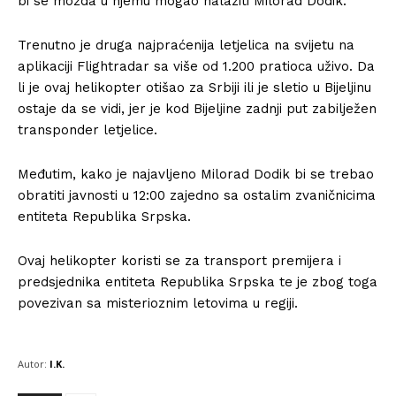
bi se možda u njemu mogao nalaziti Milorad Dodik.
Trenutno je druga najpraćenija letjelica na svijetu na
aplikaciji Flightradar sa više od 1.200 pratioca uživo. Da
li je ovaj helikopter otišao za Srbiji ili je sletio u Bijeljinu
ostaje da se vidi, jer je kod Bijeljine zadnji put zabilježen
transponder letjelice.
Međutim, kako je najavljeno Milorad Dodik bi se trebao
obratiti javnosti u 12:00 zajedno sa ostalim zvaničnicima
entiteta Republika Srpska.
Ovaj helikopter koristi se za transport premijera i
predsjednika entiteta Republika Srpska te je zbog toga
povezivan sa misterioznim letovima u regiji.
Autor:
I.K.