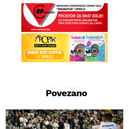
INFO
Povezano