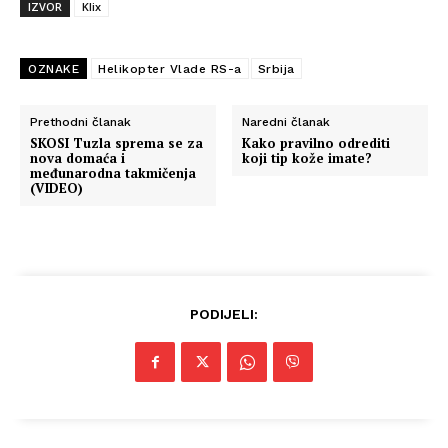
IZVOR
Klix
OZNAKE
Helikopter Vlade RS-a
Srbija
Prethodni članak
Naredni članak
SKOSI Tuzla sprema se za
Kako pravilno odrediti
nova domaća i
koji tip kože imate?
međunarodna takmičenja
(VIDEO)
PODIJELI: