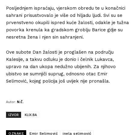
Posljednjem ispraćaju, vjerskom obredu te u konačnici
sahrani prisustvovalo je više od hiljadu ljudi. Svi su se
prvenstveno okupili ispred kuće žalosti, odakle je tužna
povorka krenula ka gradskom groblju Barice gdje su
nesretna žena i njen sin sahranjeni.
Ove subote Dan žalosti je proglašen na području
Kalesije, a takvu odluku je donio i čelnik Lukavca,
upravo na dan ukopa nedužno ubijenih. Za njihovo
ubistvo se sumnjiči suprug, odnosno otac Emir
Selimović, kojeg policija još uvijek nije pronašla.
Autor:
N.Č.
IZVOR
KLIX.BA
OZNAKE
Emir Selimović
inela selimović