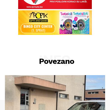
INFO
Povezano