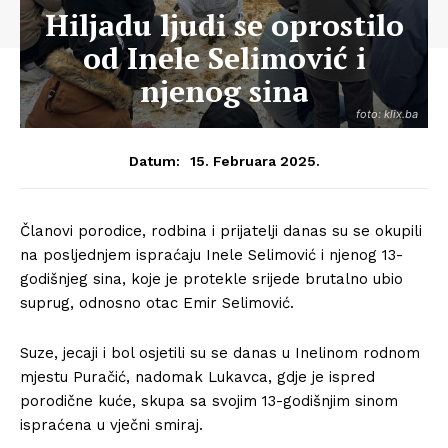
Hiljadu ljudi se oprostilo
od Inele Selimović i
njenog sina
foto: klix.ba
15. Februara 2025.
Datum:
Članovi porodice, rodbina i prijatelji danas su se okupili
na posljednjem ispraćaju Inele Selimović i njenog 13-
godišnjeg sina, koje je protekle srijede brutalno ubio
suprug, odnosno otac Emir Selimović.
Suze, jecaji i bol osjetili su se danas u Inelinom rodnom
mjestu Puračić, nadomak Lukavca, gdje je ispred
porodične kuće, skupa sa svojim 13-godišnjim sinom
ispraćena u vječni smiraj.