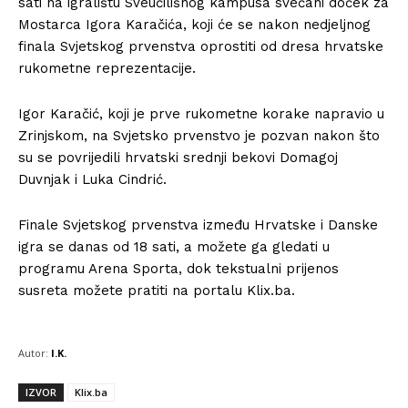
sati na igralištu Sveučilišnog kampusa svečani doček za
Mostarca Igora Karačića, koji će se nakon nedjeljnog
finala Svjetskog prvenstva oprostiti od dresa hrvatske
rukometne reprezentacije.
Igor Karačić, koji je prve rukometne korake napravio u
Zrinjskom, na Svjetsko prvenstvo je pozvan nakon što
su se povrijedili hrvatski srednji bekovi Domagoj
Duvnjak i Luka Cindrić.
Finale Svjetskog prvenstva između Hrvatske i Danske
igra se danas od 18 sati, a možete ga gledati u
programu Arena Sporta, dok tekstualni prijenos
susreta možete pratiti na portalu Klix.ba.
Autor:
I.K.
IZVOR
Klix.ba