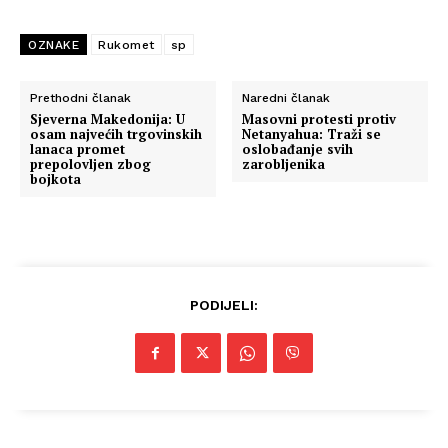
OZNAKE
Rukomet
sp
Prethodni članak
Naredni članak
Sjeverna Makedonija: U
Masovni protesti protiv
osam najvećih trgovinskih
Netanyahua: Traži se
lanaca promet
oslobađanje svih
prepolovljen zbog
zarobljenika
bojkota
PODIJELI: