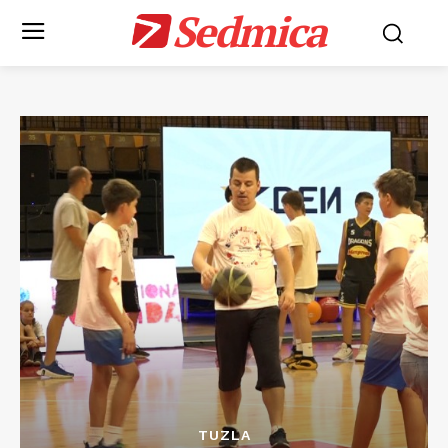
Sedmica
TUZLA