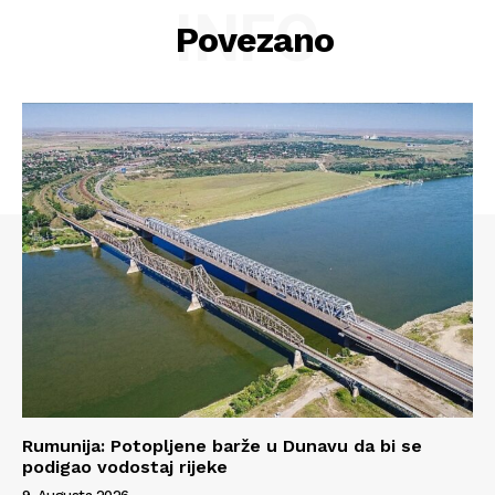
INFO
Povezano
Rumunija: Potopljene barže u Dunavu da bi se
podigao vodostaj rijeke