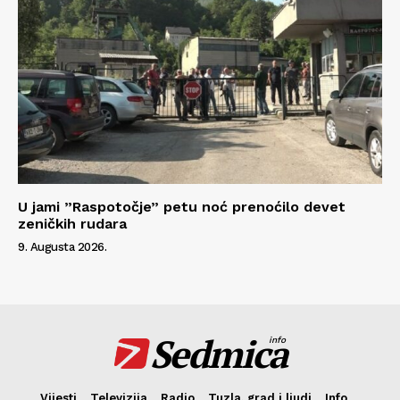
U jami ”Raspotočje” petu noć prenoćilo devet
zeničkih rudara
9. Augusta 2026.
Sedmica
info
Vijesti
Televizija
Radio
Tuzla, grad i ljudi
Info