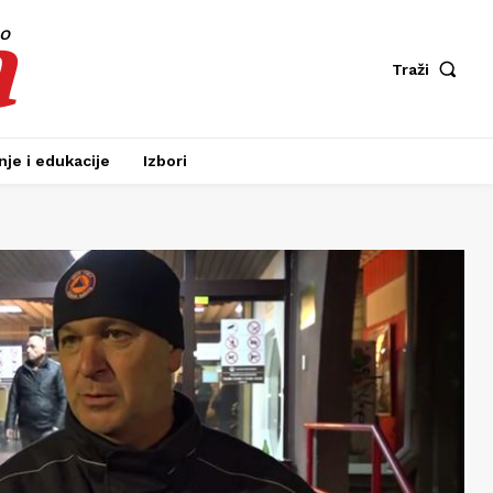
a
fo
Traži
je i edukacije
Izbori