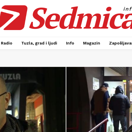
Sedmic
in
Radio
Tuzla, grad i ljudi
Info
Magazin
Zapošljavan