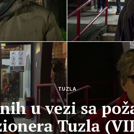
TUZLA
žnih u vezi sa p
ionera Tuzla (V