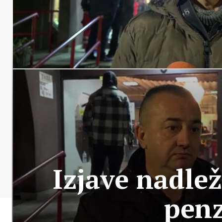
Izjave nadle
penz