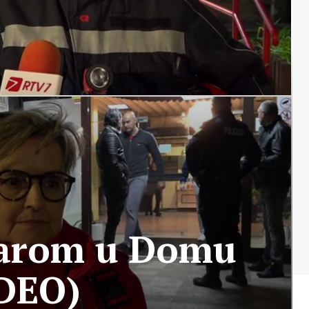
ožarom u Domu
IDEO)