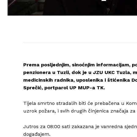
Prema posljednjim, sinoćnjim informacijam, po
penzionera u Tuzli, dok je u JZU UKC Tuzla, m
medicinskih radnika, uposlenika i štićenika 
Sprečić, portparol UP MUP-a TK.
Tijela smrtno stradalih biti će prebačena u Kome
uzrok požara, i svih drugih činjenica značaja za 
Jutros za 08:00 sati zakazana je vanredna sjedn
događajem.