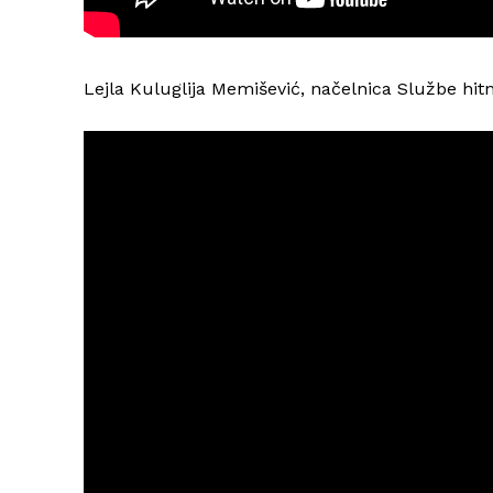
Lejla Kuluglija Memišević, načelnica Službe hi