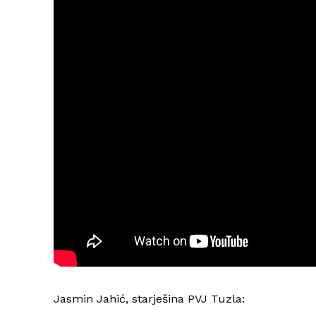
Jasmin Jahić, starješina PVJ Tuzla: