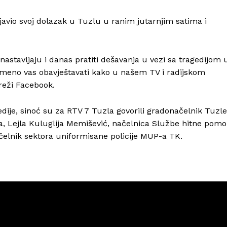
javio svoj dolazak u Tuzlu u ranim jutarnjim satima i
nastavljaju i danas pratiti dešavanja u vezi sa tragedijom 
no vas obavještavati kako u našem TV i radijskom
reži Facebook.
dije, sinoć su za RTV 7 Tuzla govorili gradonačelnik Tuzle
la, Lejla Kuluglija Memišević, načelnica Službe hitne pomo
čelnik sektora uniformisane policije MUP-a TK.