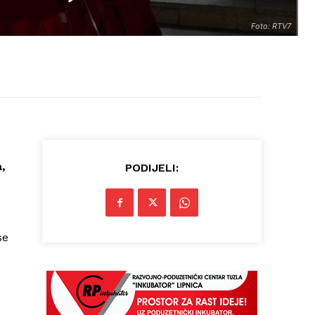
Foto: RTV7
,
PODIJELI:
se