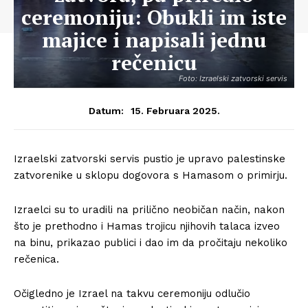
ceremoniju: Obukli im iste
majice i napisali jednu
rečenicu
Foto: Izraelski zatvorski servis
15. Februara 2025.
Datum:
Izraelski zatvorski servis pustio je upravo palestinske
zatvorenike u sklopu dogovora s Hamasom o primirju.
Izraelci su to uradili na prilično neobičan način, nakon
što je prethodno i Hamas trojicu njihovih talaca izveo
na binu, prikazao publici i dao im da pročitaju nekoliko
rečenica.
Očigledno je Izrael na takvu ceremoniju odlučio