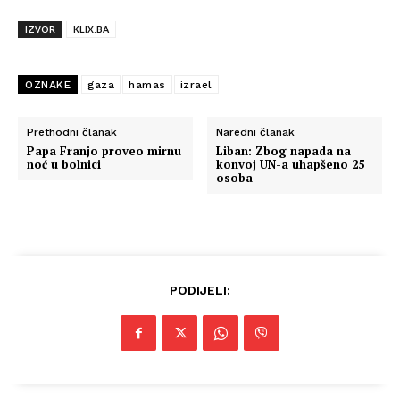
IZVOR
KLIX.BA
OZNAKE
gaza
hamas
izrael
Prethodni članak
Naredni članak
Papa Franjo proveo mirnu
Liban: Zbog napada na
noć u bolnici
konvoj UN-a uhapšeno 25
osoba
PODIJELI: