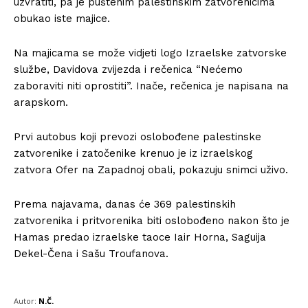
uzvratiti, pa je puštenim palestinskim zatvorenicima
obukao iste majice.
Na majicama se može vidjeti logo Izraelske zatvorske
službe, Davidova zvijezda i rečenica “Nećemo
zaboraviti niti oprostiti”. Inače, rečenica je napisana na
arapskom.
Prvi autobus koji prevozi oslobođene palestinske
zatvorenike i zatočenike krenuo je iz izraelskog
zatvora Ofer na Zapadnoj obali, pokazuju snimci uživo.
Prema najavama, danas će 369 palestinskih
zatvorenika i pritvorenika biti oslobođeno nakon što je
Hamas predao izraelske taoce Iair Horna, Saguija
Dekel-Čena i Sašu Troufanova.
Autor:
N.Č.