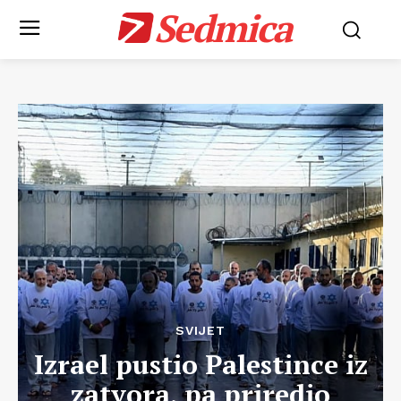
Sedmica
SVIJET
Izrael pustio Palestince iz
zatvora, pa priredio