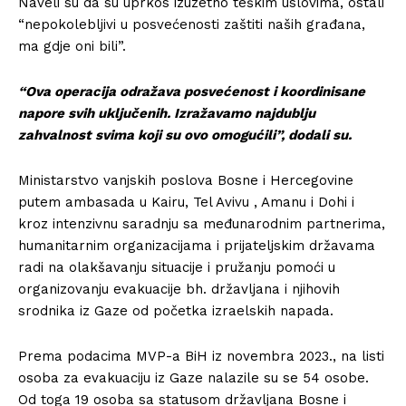
Naveli su da su uprkos izuzetno teškim uslovima, ostali
“nepokolebljivi u posvećenosti zaštiti naših građana,
ma gdje oni bili”.
“Ova operacija odražava posvećenost i koordinisane
napore svih uključenih. Izražavamo najdublju
zahvalnost svima koji su ovo omogućili”, dodali su.
Ministarstvo vanjskih poslova Bosne i Hercegovine
putem ambasada u Kairu, Tel Avivu , Amanu i Dohi i
kroz intenzivnu saradnju sa međunarodnim partnerima,
humanitarnim organizacijama i prijateljskim državama
radi na olakšavanju situacije i pružanju pomoći u
organizovanju evakuacije bh. državljana i njihovih
srodnika iz Gaze od početka izraelskih napada.
Prema podacima MVP-a BiH iz novembra 2023., na listi
osoba za evakuaciju iz Gaze nalazile su se 54 osobe.
Od toga 19 osoba sa statusom državljana Bosne i