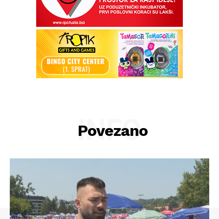
INFO
Povezano