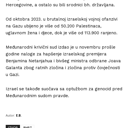
Hercegovine, a ostalo su bili srodnici bh. državljana.
Od oktobra 2023. u brutalnoj izraelskoj vojnoj ofanzivi
na Gazu ubijeno je više od 50.200 Palestinaca,
uglavnom žena i djece, dok je više od 113.900 ranjeno.
Međunarodni krivični sud izdao je u novembru prošle
godine naloge za hapšenje izraelskog premijera
Benjamina Netanjahua i bivšeg ministra odbrane Joava
Galanta zbog ratnih zločina i zločina protiv čovječnosti
u Gazi.
Izrael se takođe suočava sa optužbom za genocid pred
Međunarodnim sudom pravde.
Autor:
E.B.
IZVOR
BHRT