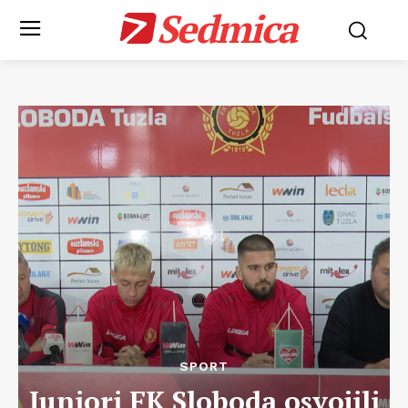
Sedmica
SPORT
Juniori FK Sloboda osvojili