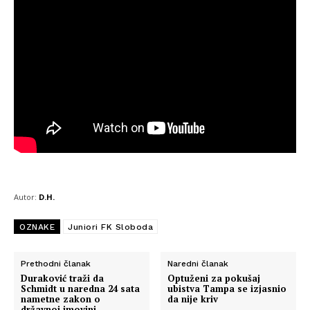
Autor:
D.H.
OZNAKE
Juniori FK Sloboda
Prethodni članak
Naredni članak
Duraković traži da
Optuženi za pokušaj
Schmidt u naredna 24 sata
ubistva Tampa se izjasnio
nametne zakon o
da nije kriv
državnoj imovini