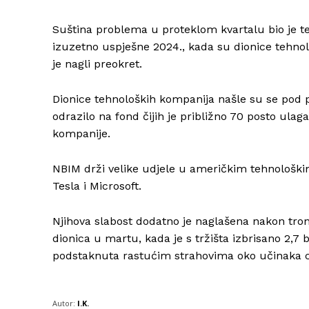
Suština problema u proteklom kvartalu bio je te
izuzetno uspješne 2024., kada su dionice tehnol
je nagli preokret.
Dionice tehnoloških kompanija našle su se pod p
odrazilo na fond čijih je približno 70 posto ula
kompanije.
NBIM drži velike udjele u američkim tehnološki
Tesla i Microsoft.
Njihova slabost dodatno je naglašena nakon tron
dionica u martu, kada je s tržišta izbrisano 2,7 b
podstaknuta rastućim strahovima oko učinaka c
Autor:
I.K.