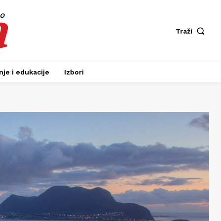
a
fo
Traži
je i edukacije
Izbori