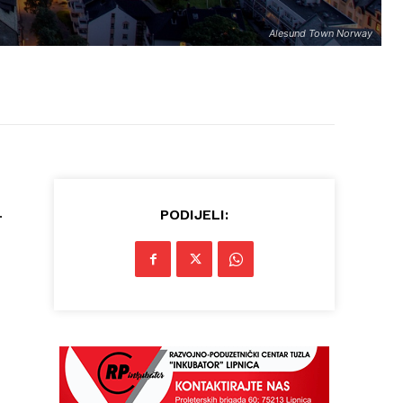
Alesund Town Norway
.
PODIJELI: