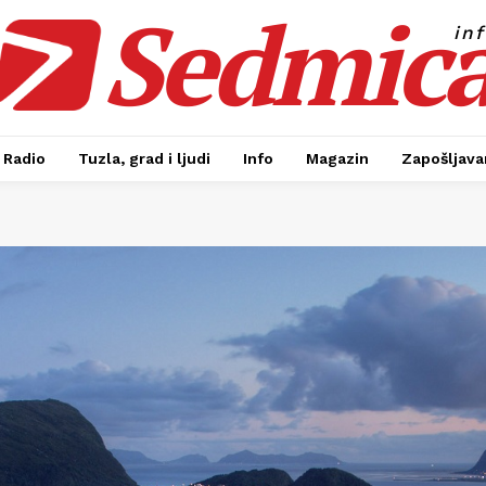
Sedmic
in
Radio
Tuzla, grad i ljudi
Info
Magazin
Zapošljavan