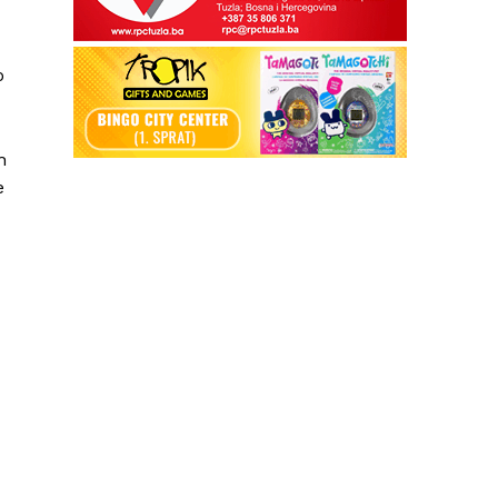
o
h
e