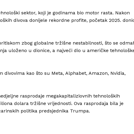
hnološki sektor, koji je godinama bio motor rasta. Nakon
oških divova donijele rekordne profite, početak 2025. doni
Info
ritiskom zbog globalne tržišne nestabilnosti, što se odma
O nama
ganja uloženo u dionice, a najveći dio u američke tehnološk
Kontakt
Impressum
m divovima kao što su Meta, Alphabet, Amazon, Nvidia,
edjeljne rasprodaje megakapitaliziovnih tehnoloških
iliona dolara tržišne vrijednosti. Ova rasprodaja bila je
arinskih politika predsjednika Trumpa.