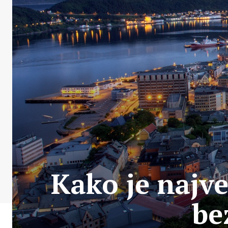
Kako je najve
be