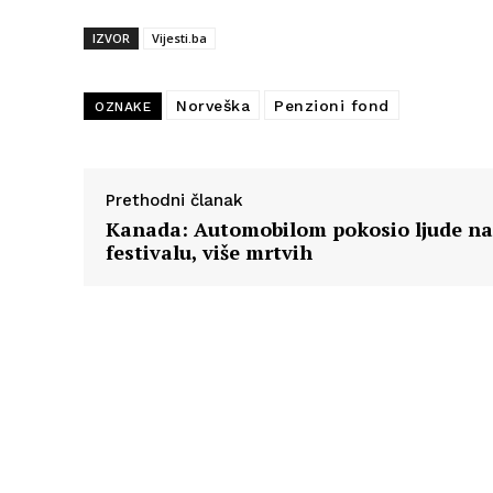
IZVOR
Vijesti.ba
Norveška
Penzioni fond
OZNAKE
Prethodni članak
Kanada: Automobilom pokosio ljude na
festivalu, više mrtvih