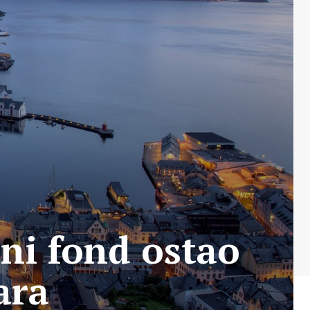
oni fond ostao
ara