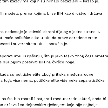
ičitim izazovima koji nisu nimalo bezazleni – kazao je.
tih modela prema kojima bi se BiH kao društvo i država
a nedostaje je istinski iskreni dijalog s jedne strane. S
 naše političke elite u BiH da prave određene vrste
nosti i suvereniteta BiH – poručio je.
orazumu ili rješenju, što je jako teško zbog čega smatr
se dijalogom postaviti BiH na čvršće noge.
kada su političke elite zbog pritiska međunarodne
a toga više nema, političke elite vide neke separatističke
, na šta bih morali i natjerati međunarodni akteri, onda bi
o država i sa dejtonskim rješenjem koje nije najbolje.