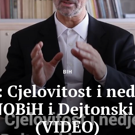
BIH
Cjelovitost i ned
OBiH i Dejtonsk
(VIDEO)