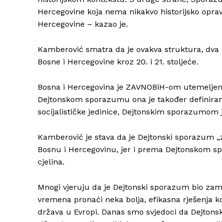
Hercegovine koja nema nikakvo historijsko opravd
Hercegovine – kazao je.
Kamberović smatra da je ovakva struktura, dva en
Bosne i Hercegovine kroz 20. i 21. stoljeće.
Bosna i Hercegovina je ZAVNOBiH-om utemeljena k
Dejtonskom sporazumu ona je također definirana
socijalističke jedinice, Dejtonskim sporazumom je
Kamberović je stava da je Dejtonski sporazum „za
Bosnu i Hercegovinu, jer i prema Dejtonskom s
cjelina.
Mnogi vjeruju da je Dejtonski sporazum bio zam
vremena pronaći neka bolja, efikasna rješenja k
država u Evropi. Danas smo svjedoci da Dejtonsk