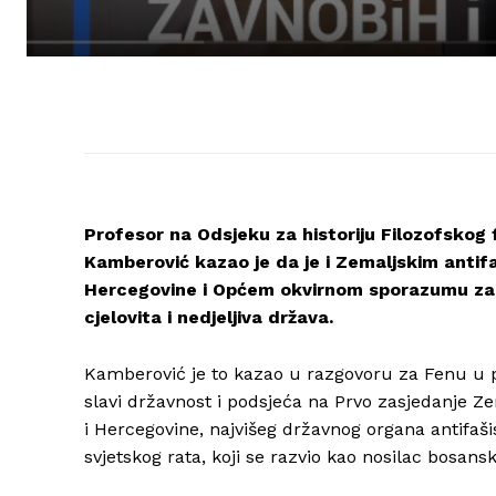
Profesor na Odsjeku za historiju Filozofskog
Kamberović kazao je da je i Zemaljskim antif
Hercegovine i Općem okvirnom sporazumu za m
cjelovita i nedjeljiva država.
Kamberović je to kazao u razgovoru za Fenu u
slavi državnost i podsjeća na Prvo zasjedanje Z
i Hercegovine, najvišeg državnog organa antifaš
svjetskog rata, koji se razvio kao nosilac bosan