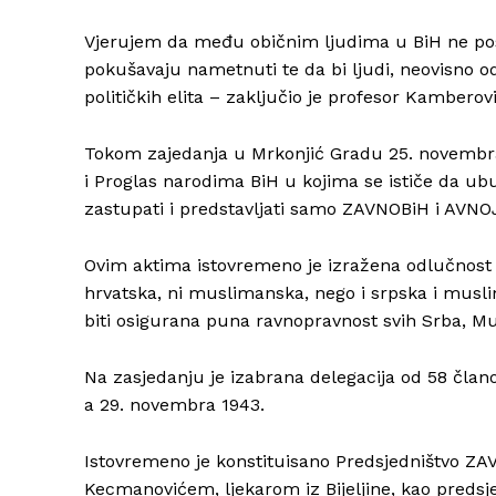
Vjerujem da među običnim ljudima u BiH ne posto
pokušavaju nametnuti te da bi ljudi, neovisno od
političkih elita – zaključio je profesor Kamberovi
Tokom zajedanja u Mrkonjić Gradu 25. novembra 
i Proglas narodima BiH u kojima se ističe da ub
zastupati i predstavljati samo ZAVNOBiH i AVNO
Ovim aktima istovremeno je izražena odlučnost n
hrvatska, ni muslimanska, nego i srpska i musli
biti osigurana puna ravnopravnost svih Srba, Mu
Na zasjedanju je izabrana delegacija od 58 čla
a 29. novembra 1943.
Istovremeno je konstituisano Predsjedništvo ZAV
Kecmanovićem, ljekarom iz Bijeljine, kao preds