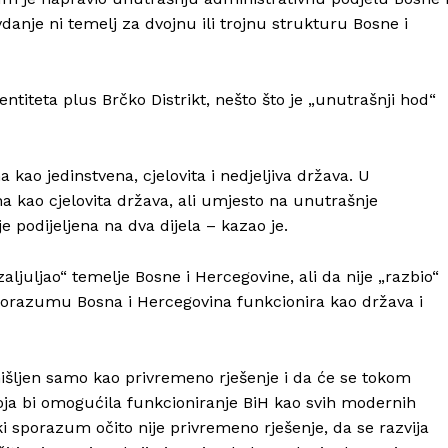
anje ni temelj za dvojnu ili trojnu strukturu Bosne i
Kontakt
Impressum
titeta plus Brčko Distrikt, nešto što je „unutrašnji hod“
ao jedinstvena, cjelovita i nedjeljiva država. U
 kao cjelovita država, ali umjesto na unutrašnje
 podijeljena na dva dijela – kazao je.
ljuljao“ temelje Bosne i Hercegovine, ali da nije „razbio“
porazumu Bosna i Hercegovina funkcionira kao država i
išljen samo kao privremeno rješenje i da će se tokom
oja bi omogućila funkcioniranje BiH kao svih modernih
i sporazum očito nije privremeno rješenje, da se razvija