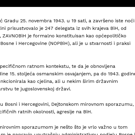
 Gradu 25. novembra 1943. u 19 sati, a završeno iste noći
ni prisustvovalo je 247 delegata iz svih krajeva BiH, od
, ZAVNOBiH je formalno konstituisan kao općepolitičko
sne i Hercegovine (NOPBiH), ali je u stvarnosti i praksi
specifičnom ratnom kontekstu, te da je obnovljena
ine 15. stoljeća osmanskim osvajanjem, pa do 1943. godin
unkcionirala kao cjelina, ali u nekim širim državnim
tvu te jugoslovenskoj državi.
u Bosni i Hercegovini, Dejtonskom mirovnom sporazumu,
ifičnih ratnih okolnosti, agresije na BiH.
Info
 mirovnim sporazumom je nešto što je vrlo važno u tom
O nama
um je napravio unutrašnju administrativnu podjelu Bosne 