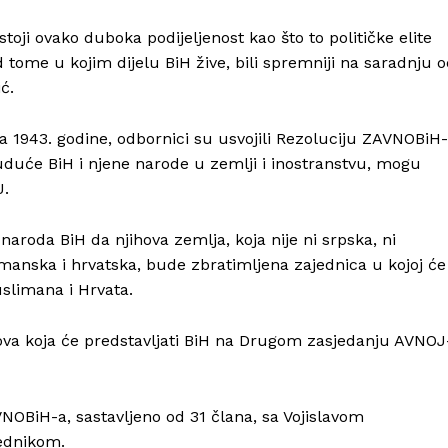
ji ovako duboka podijeljenost kao što to političke elite
 tome u kojim dijelu BiH žive, bili spremniji na saradnju 
ć.
1943. godine, odbornici su usvojili Rezoluciju ZAVNOBiH
uduće BiH i njene narode u zemlji i inostranstvu, mogu
J.
aroda BiH da njihova zemlja, koja nije ni srpska, ni
manska i hrvatska, bude zbratimljena zajednica u kojoj će
slimana i Hrvata.
nova koja će predstavljati BiH na Drugom zasjedanju AVNOJ
NOBiH-a, sastavljeno od 31 člana, sa Vojislavom
jednikom.