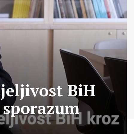
jeljivost BiH
i sporazum