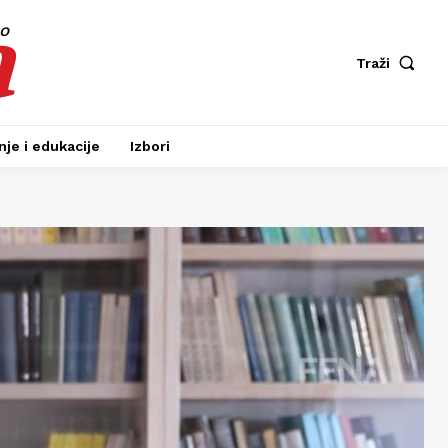
a
fo
Traži
je i edukacije
Izbori