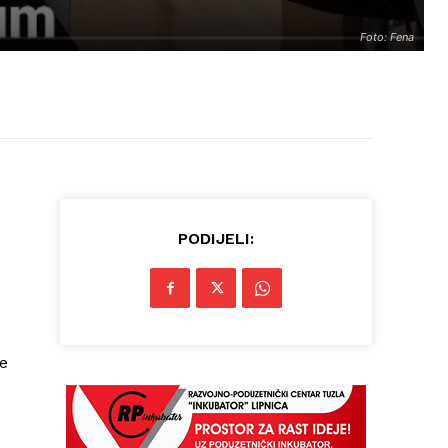
Foto: Fena
PODIJELI:
ne