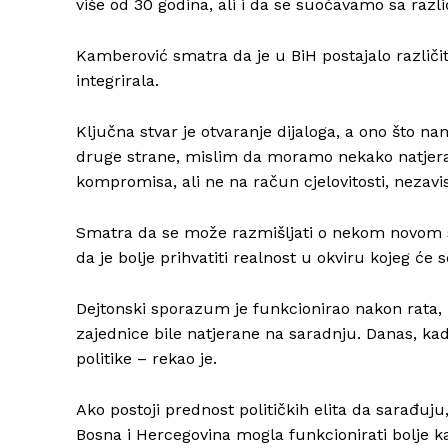
više od 30 godina, ali i da se suočavamo sa razl
Kamberović smatra da je u BiH postajalo različi
integrirala.
Ključna stvar je otvaranje dijaloga, a ono što nam
druge strane, mislim da moramo nekako natjerati
kompromisa, ali ne na račun cjelovitosti, nezavis
Smatra da se može razmišljati o nekom novom sp
da je bolje prihvatiti realnost u okviru kojeg će 
Dejtonski sporazum je funkcionirao nakon rata, 
zajednice bile natjerane na saradnju. Danas, kad
politike – rekao je.
Ako postoji prednost političkih elita da sarađuju
Bosna i Hercegovina mogla funkcionirati bolje ka