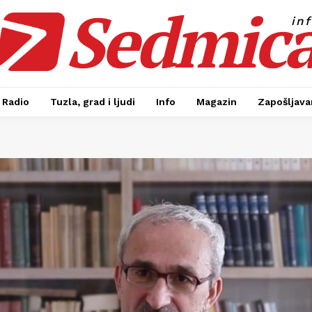
Sedmic
in
Radio
Tuzla, grad i ljudi
Info
Magazin
Zapošljavan