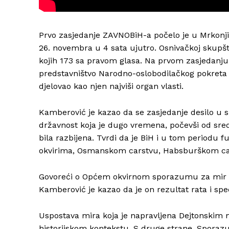
Prvo zasjedanje ZAVNOBiH-a počelo je u Mrkonjić
26. novembra u 4 sata ujutro. Osnivačkoj skupšti
kojih 173 sa pravom glasa. Na prvom zasjedanju
predstavništvo Narodno-oslobodilačkog pokreta Bo
djelovao kao njen najviši organ vlasti.
Kamberović je kazao da se zasjedanje desilo u 
državnost koja je dugo vremena, počevši od sred
bila razbijena. Tvrdi da je BiH i u tom periodu f
okvirima, Osmanskom carstvu, Habsburškom cars
Govoreći o Općem okvirnom sporazumu za mir 
Kamberović je kazao da je on rezultat rata i spec
Uspostava mira koja je napravljena Dejtonskim
historijskom kontekstu. S druge strane, Sporaz