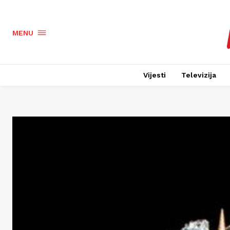
MENU
Vijesti
Televizija