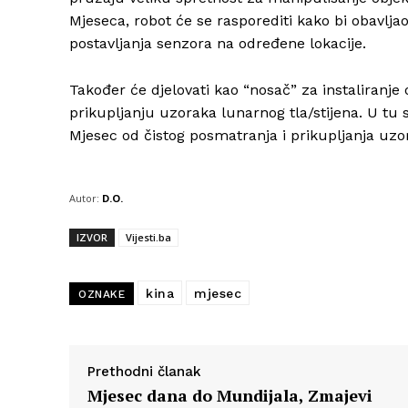
Mjeseca, robot će se rasporediti kako bi obavlj
postavljanja senzora na određene lokacije.
Također će djelovati kao “nosač” za instaliranje
prikupljanju uzoraka lunarnog tla/stijena. U tu 
Mjesec od čistog posmatranja i prikupljanja uzor
Autor:
D.O.
IZVOR
Vijesti.ba
kina
mjesec
OZNAKE
Prethodni članak
Mjesec dana do Mundijala, Zmajevi