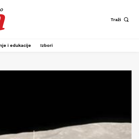
a
fo
Traži
je i edukacije
Izbori