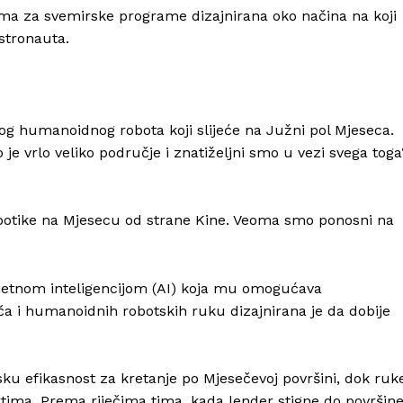
stema za svemirske programe dizajnirana oko načina na koji
astronauta.
Info
vog humanoidnog robota koji slijeće na Južni pol Mjeseca.
O nama
 je vrlo veliko područje i znatiželjni smo u vezi svega toga“
Kontakt
Impressum
botike na Mjesecu od strane Kine. Veoma smo ponosni na
mjetnom inteligencijom (AI) koja mu omogućava
a i humanoidnih robotskih ruku dizajnirana je da dobije
sku efikasnost za kretanje po Mjesečevoj površini, dok ruk
tima. Prema riječima tima, kada lender stigne do površin