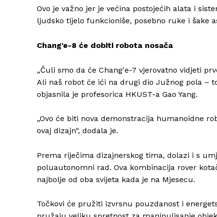
Ovo je važno jer je većina postojećih alata i si
ljudsko tijelo funkcioniše, posebno ruke i šake 
Chang'e-8 će dobiti robota nosača
„Čuli smo da će Chang'e-7 vjerovatno vidjeti pr
Ali naš robot će ići na drugi dio Južnog pola – to
objasnila je profesorica HKUST-a Gao Yang.
„Ovo će biti nova demonstracija humanoidne ro
ovaj dizajn“, dodala je.
Prema riječima dizajnerskog tima, dolazi i s u
poluautonomni rad. Ova kombinacija rover kotač
najbolje od oba svijeta kada je na Mjesecu.
Točkovi će pružiti izvrsnu pouzdanost i energet
pružaju veliku spretnost za manipulisanje objek