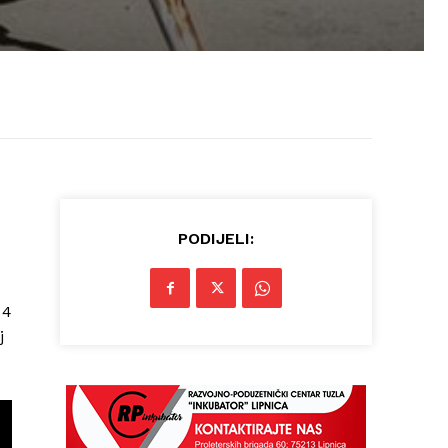
PODIJELI:
 4
j