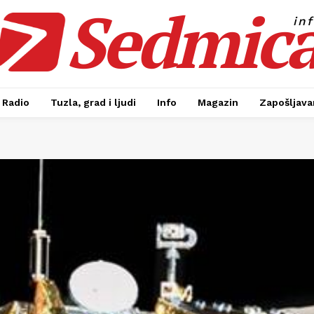
Sedmic
in
Radio
Tuzla, grad i ljudi
Info
Magazin
Zapošljavan