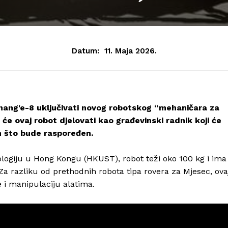
Datum:
11. Maja 2026.
Chang'e-8 uključivati ​​novog robotskog “mehaničara za
 će ovaj robot djelovati kao građevinski radnik koji će
n što bude raspoređen.
ologiju u Hong Kongu (HKUST), robot teži oko 100 kg i ima
Za razliku od prethodnih robota tipa rovera za Mjesec, ova
 i manipulaciju alatima.