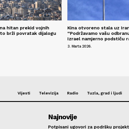
na hitan prekid vojnih
Kina otvoreno stala uz Iran
što brži povratak dijalogu
“Podržavamo vašu odbranu
Izrael namjerno podstiču r
3. Marta 2026.
Vijesti
Televizija
Radio
Tuzla, grad i ljudi
Najnovije
Potpisani ugovori za podršku projekt