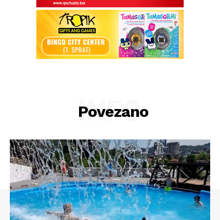
INFO
Povezano