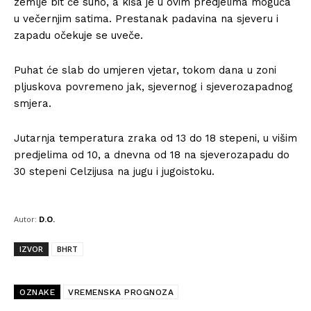
zemlje bit će suho, a kiša je u ovim predjelima moguća
u večernjim satima. Prestanak padavina na sjeveru i
zapadu očekuje se uveče.
Puhat će slab do umjeren vjetar, tokom dana u zoni
pljuskova povremeno jak, sjevernog i sjeverozapadnog
smjera.
Jutarnja temperatura zraka od 13 do 18 stepeni, u višim
predjelima od 10, a dnevna od 18 na sjeverozapadu do
30 stepeni Celzijusa na jugu i jugoistoku.
Autor:
D.O.
IZVOR
BHRT
OZNAKE
VREMENSKA PROGNOZA