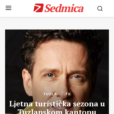
Sedmica
TUZLA
TK
Ljetna turistička sezona u
Tuzlanskom kantonu