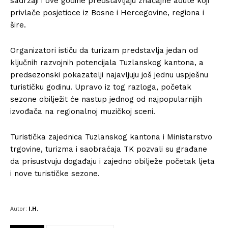
sadržaji i ove godine predstavljaju značajne adute koji
privlače posjetioce iz Bosne i Hercegovine, regiona i
šire.
Organizatori ističu da turizam predstavlja jedan od
ključnih razvojnih potencijala Tuzlanskog kantona, a
predsezonski pokazatelji najavljuju još jednu uspješnu
turističku godinu. Upravo iz tog razloga, početak
sezone obilježit će nastup jednog od najpopularnijih
izvođača na regionalnoj muzičkoj sceni.
Turistička zajednica Tuzlanskog kantona i Ministarstvo
trgovine, turizma i saobraćaja TK pozvali su građane
da prisustvuju događaju i zajedno obilježe početak ljeta
i nove turističke sezone.
Autor:
I.H.