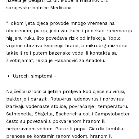
navela je pedijatrica dr. Mubera Hasanović iz
sarajevske bolnice Medicana.
“Tokom ljeta djeca provode mnogo vremena na
otvorenom, putuju, jedu van kuće i ponekad zanemaruju
higijenu ruku, što povećava rizik od infekcija. Toplo
vrijeme ubrzava kvarenje hrane, a mikroorganizmi se
lakše šire i putem bazenske vode ili kontakta sa
životinjama”, rekla je Hasanović za Anadolu.
Uzroci i simptomi –
Najčešći uzročnici ljetnih proljeva kod djece su virusi,
bakterije i paraziti. Rotavirus, adenovirus i norovirus
izazivaju vodenaste stolice, povraćanje i temperaturu.
Salmonella, Shigella, Escherichia coli i Campylobacter
često su povezani s pokvarenom hranom ili
neispravnom vodom. Paraziti poput Giardia lamblia
prenose se kontaminiranom vodom, hranom ili