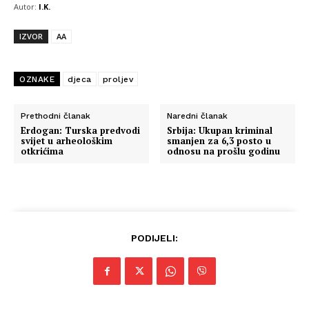
Autor:
I.K.
IZVOR
AA
OZNAKE
djeca
proljev
Prethodni članak
Naredni članak
Erdogan: Turska predvodi
Srbija: Ukupan kriminal
svijet u arheološkim
smanjen za 6,3 posto u
otkrićima
odnosu na prošlu godinu
PODIJELI: