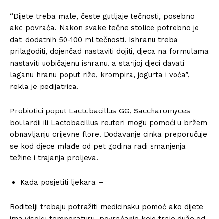
“Dijete treba male, česte gutljaje tečnosti, posebno
ako povraća. Nakon svake tečne stolice potrebno je
dati dodatnih 50-100 ml tečnosti. Ishranu treba
prilagoditi, dojenčad nastaviti dojiti, djeca na formulama
nastaviti uobičajenu ishranu, a starijoj djeci davati
laganu hranu poput riže, krompira, jogurta i voća”,
rekla je pedijatrica.
Probiotici poput Lactobacillus GG, Saccharomyces
boulardii ili Lactobacillus reuteri mogu pomoći u bržem
obnavljanju crijevne flore. Dodavanje cinka preporučuje
se kod djece mlađe od pet godina radi smanjenja
težine i trajanja proljeva.
Kada posjetiti ljekara –
Roditelji trebaju potražiti medicinsku pomoć ako dijete
ima visoku temperaturu, povraćanje koje traje duže od