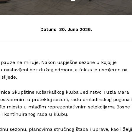
Datum:
30. Juna 2026.
e pauze ne miruje. Nakon uspješne sezone u kojoj je
 su nastavljeni bez dužeg odmora, a fokus je usmjeren na
slijede.
dnica Skupštine Košarkaškog kluba Jedinstvo Tuzla Mara
a ostvarenim u protekloj sezoni, radu omladinskog pogona 
orilo mjesto u mlađim reprezentativnim selekcijama Bosne 
 i kontinuiranog rada u klubu.
ednu sezonu, planovima stručnog štaba i uprave, kao i želji