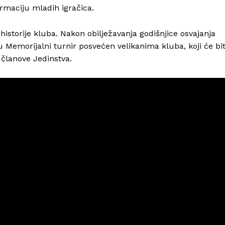
irmaciju mladih igračica.
istorije kluba. Nakon obilježavanja godišnjice osvajanja
 Memorijalni turnir posvećen velikanima kluba, koji će bit
e članove Jedinstva.
Info
O nama
Kontakt
Impressum