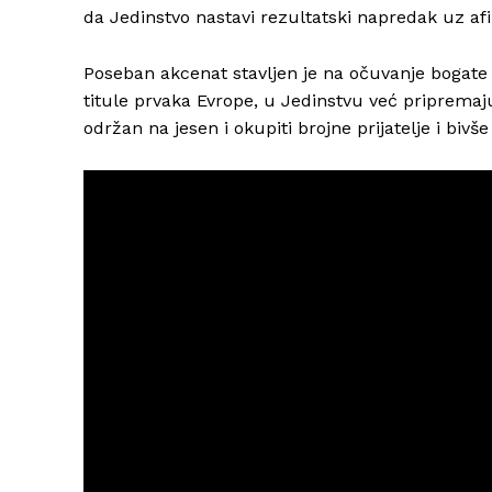
da Jedinstvo nastavi rezultatski napredak uz af
Poseban akcenat stavljen je na očuvanje bogate h
titule prvaka Evrope, u Jedinstvu već pripremaju
održan na jesen i okupiti brojne prijatelje i bivš