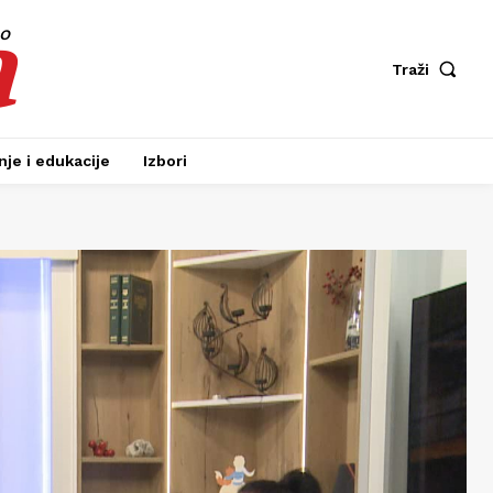
a
fo
Traži
je i edukacije
Izbori