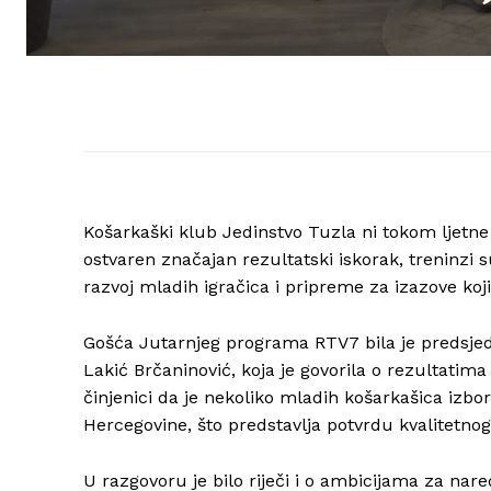
Košarkaški klub Jedinstvo Tuzla ni tokom ljetn
ostvaren značajan rezultatski iskorak, treninzi
razvoj mladih igračica i pripreme za izazove koji 
Gošća Jutarnjeg programa RTV7 bila je predsje
Lakić Brčaninović, koja je govorila o rezultatim
činjenici da je nekoliko mladih košarkašica izb
Hercegovine, što predstavlja potvrdu kvalitetnog
U razgovoru je bilo riječi i o ambicijama za nar