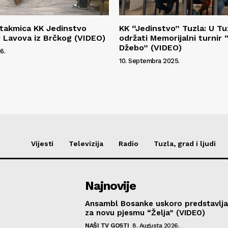
utakmica KK Jedinstvo
KK “Jedinstvo” Tuzla: U Tu
v Lavova iz Brčkog (VIDEO)
održati Memorijalni turnir
Džebo” (VIDEO)
6.
10. Septembra 2025.
Vijesti
Televizija
Radio
Tuzla, grad i ljudi
Najnovije
Ansambl Bosanke uskoro predstavlja
za novu pjesmu “Želja” (VIDEO)
NAŠI TV GOSTI
8. Augusta 2026.