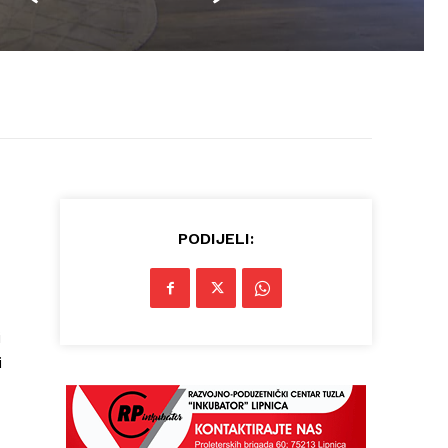
PODIJELI:
i
i