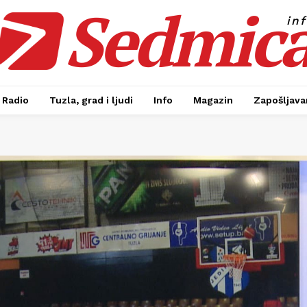
Sedmic
in
Radio
Tuzla, grad i ljudi
Info
Magazin
Zapošljavan