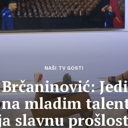
NAŠI TV GOSTI
Brčaninović: Jed
na mladim talent
ja slavnu prošlos