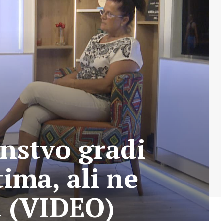
instvo gradi
ima, ali ne
t (VIDEO)