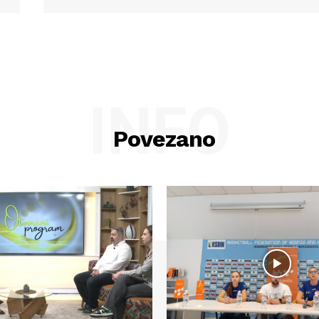
INFO
Povezano