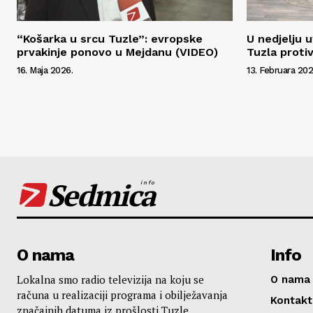
“Košarka u srcu Tuzle”: evropske
U nedjelju 
prvakinje ponovo u Mejdanu (VIDEO)
Tuzla proti
16. Maja 2026.
13. Februara 202
Sedmica
info
O nama
Info
Lokalna smo radio televizija na koju se
O nama
računa u realizaciji programa i obilježavanja
Kontakt
značajnih datuma iz prošlosti Tuzle,