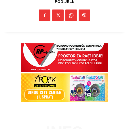
PODIJELI:
Info
O nama
Kontakt
Impressum