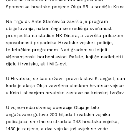
Spomenika hrvatske pobjede Oluja 95. u središtu Knina.
Na Trgu dr. Ante Starčevića završio je program
obilježavanja, nakon čega se središnja svečanost
premjestila na stadion NK Dinara, a završila prikazom
sposobnosti pripadnika Hrvatske vojske i policije,
te letačkim programom. Nad gradom su letjeli
višenamjenski borbeni avioni Rafale, koji će nadletjeti i
cijelu Hrvatsku, ali i MIG-ovi.
U Hrvatskoj se kao državni praznik slavi 5. avgust, dan
kada je akcija Oluja završena ulaskom hrvatske vojske
u Knin i isticanjem hrvatske zastave na kninskoj tvrđavi.
U vojno-redarstvenoj operacije Oluja je bilo
angažovano gotovo 200 hiljada hrvatskih vojnika i
policajaca, smrtno su stradala 243 hrvatska vojnika,
1430 je ranjeno, a dva vojnika još uvijek se vode