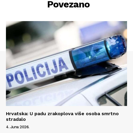
INFO
Povezano
Hrvatska: U padu zrakoplova više osoba smrtno
stradalo
4. Juna 2026.