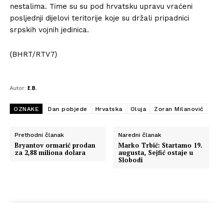
nestalima. Time su su pod hrvatsku upravu vraćeni
posljednji dijelovi teritorije koje su držali pripadnici
srpskih vojnih jedinica.
(BHRT/RTV7)
Autor:
E.B.
OZNAKE
Dan pobjede
Hrvatska
Oluja
Zoran Milanović
Prethodni članak
Naredni članak
Bryantov ormarić prodan
Marko Trbić: Startamo 19.
za 2,88 miliona dolara
augusta, Sejfić ostaje u
Slobodi