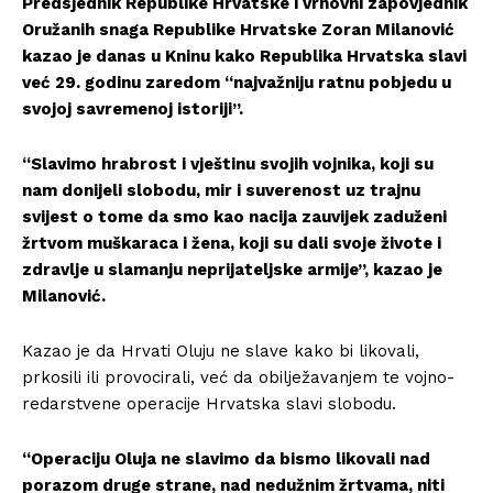
Predsjednik Republike Hrvatske i vrhovni zapovjednik
Oružanih snaga Republike Hrvatske Zoran Milanović
kazao je danas u Kninu kako Republika Hrvatska slavi
već 29. godinu zaredom “najvažniju ratnu pobjedu u
svojoj savremenoj istoriji”.
“Slavimo hrabrost i vještinu svojih vojnika, koji su
nam donijeli slobodu, mir i suverenost uz trajnu
svijest o tome da smo kao nacija zauvijek zaduženi
žrtvom muškaraca i žena, koji su dali svoje živote i
zdravlje u slamanju neprijateljske armije”, kazao je
Milanović.
Kazao je da Hrvati Oluju ne slave kako bi likovali,
prkosili ili provocirali, već da obilježavanjem te vojno-
redarstvene operacije Hrvatska slavi slobodu.
“Operaciju Oluja ne slavimo da bismo likovali nad
porazom druge strane, nad nedužnim žrtvama, niti