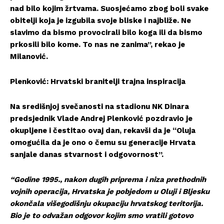
nad bilo kojim žrtvama. Suosjećamo zbog boli svake
obitelji koja je izgubila svoje bliske i najbliže. Ne
slavimo da bismo provocirali bilo koga ili da bismo
prkosili bilo kome. To nas ne zanima”, rekao je
Milanović.
Plenković: Hrvatski branitelji trajna inspiracija
Na središnjoj svečanosti na stadionu NK Dinara
predsjednik Vlade Andrej Plenković pozdravio je
okupljene i čestitao ovaj dan, rekavši da je “Oluja
omogućila da je ono o čemu su generacije Hrvata
sanjale danas stvarnost i odgovornost”.
“Godine 1995., nakon dugih priprema i niza prethodnih
vojnih operacija, Hrvatska je pobjedom u Oluji i Bljesku
okončala višegodišnju okupaciju hrvatskog teritorija.
Bio je to odvažan odgovor kojim smo vratili gotovo