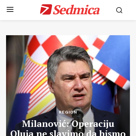
Sedmica
REGION
Milanović: Operaciju
Oluja ne slavimo da bismo