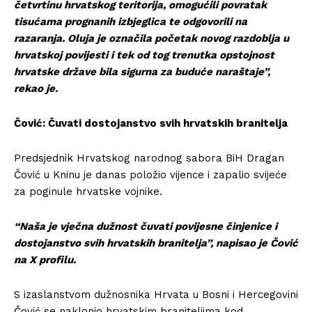
četvrtinu hrvatskog teritorija, omogućili povratak
tisućama prognanih izbjeglica te odgovorili na
razaranja. Oluja je označila početak novog razdoblja u
hrvatskoj povijesti i tek od tog trenutka opstojnost
hrvatske države bila sigurna za buduće naraštaje”,
rekao je.
Čović: Čuvati dostojanstvo svih hrvatskih branitelja
Predsjednik Hrvatskog narodnog sabora BiH Dragan
Čović u Kninu je danas položio vijence i zapalio svijeće
za poginule hrvatske vojnike.
“Naša je vječna dužnost čuvati povijesne činjenice i
dostojanstvo svih hrvatskih branitelja”, napisao je Čović
na X profilu.
S izaslanstvom dužnosnika Hrvata u Bosni i Hercegovini
Čović se naklonio hrvatskim braniteljima kod