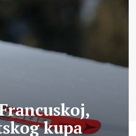
 Francuskoj,
tskog kupa