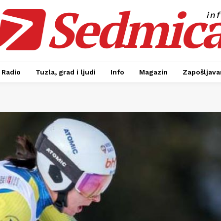
Sedmic
in
Radio
Tuzla, grad i ljudi
Info
Magazin
Zapošljavan