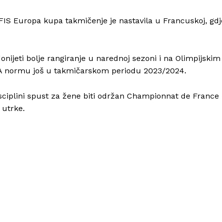
FIS Europa kupa takmičenje je nastavila u Francuskoj, gdj
 donijeti bolje rangiranje u narednoj sezoni i na Olimpijskim
Info
a A normu još u takmičarskom periodu 2023/2024.
sciplini spust za žene biti održan Championnat de France
O nama
 utrke.
Kontakt
Impressum