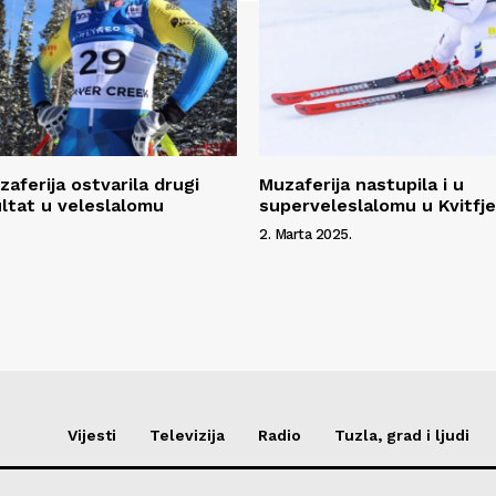
aferija ostvarila drugi
Muzaferija nastupila i u
ultat u veleslalomu
superveleslalomu u Kvitfje
2. Marta 2025.
Vijesti
Televizija
Radio
Tuzla, grad i ljudi