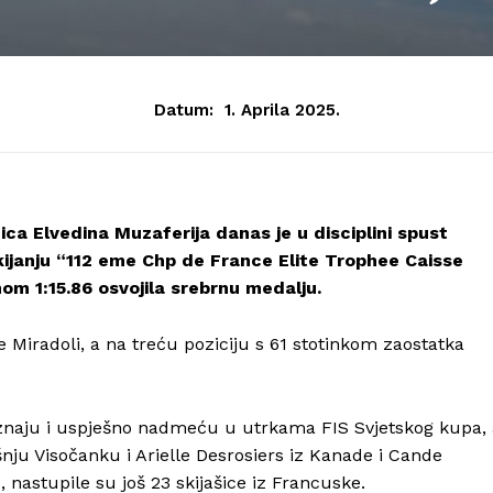
Datum:
1. Aprila 2025.
ca Elvedina Muzaferija danas je u disciplini spust
ijanju “112 eme Chp de France Elite Trophee Caisse
m 1:15.86 osvojila srebrnu medalju.
 Miradoli, a na treću poziciju s 61 stotinkom zaostatka
poznaju i uspješno nadmeću u utrkama FIS Svjetskog kupa,
u Visočanku i Arielle Desrosiers iz Kanade i Cande
, nastupile su još 23 skijašice iz Francuske.