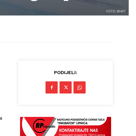
FOTO: BHRT
PODIJELI:
 a