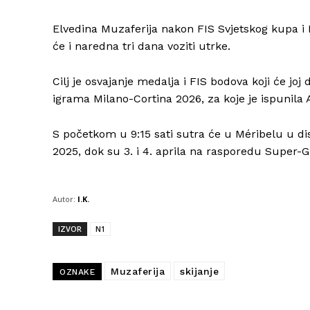
Elvedina Muzaferija nakon FIS Svjetskog kupa i 
će i naredna tri dana voziti utrke.
Cilj je osvajanje medalja i FIS bodova koji će joj
igrama Milano-Cortina 2026, za koje je ispunil
S početkom u 9:15 sati sutra će u Méribelu u di
2025, dok su 3. i 4. aprila na rasporedu Super-G
Autor:
I.K.
IZVOR
N1
Muzaferija
skijanje
OZNAKE