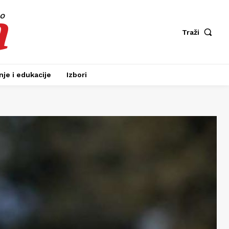
a
fo
Traži
je i edukacije
Izbori