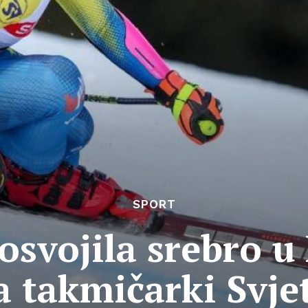
SPORT
osvojila srebro u
a takmičarki Svje