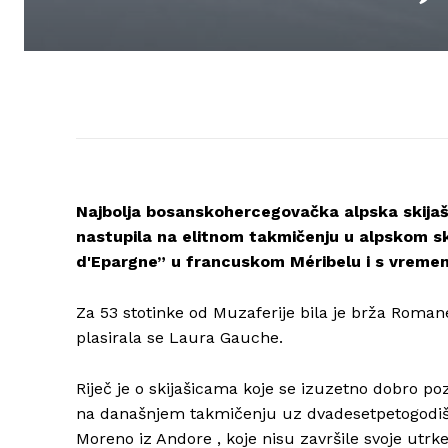
Najbolja bosanskohercegovačka alpska skijaši
nastupila na elitnom takmičenju u alpskom sk
d'Epargne” u francuskom Méribelu i s vremeno
Za 53 stotinke od Muzaferije bila je brža Romane
plasirala se Laura Gauche.
Riječ je o skijašicama koje se izuzetno dobro 
na današnjem takmičenju uz dvadesetpetogodišnj
Moreno iz Andore , koje nisu završile svoje utrke